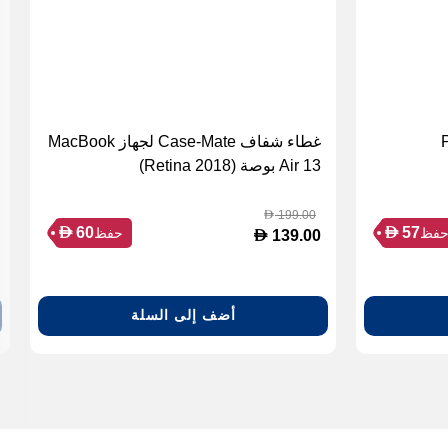
غطاء شفاف Case-Mate لجهاز MacBook
Air 13 بوصة (2018 Retina)
199.00
D
D
D
60
57
فظ
حفظ
D
139.00
أضف إلى السلة