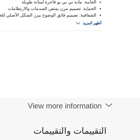
الخامة: مادة تي بي يو فاخرة لمتانة طويلة
الحماية: تصميم مرن يمتص الصدمات والارتطامات
الشفافية: تصميم فائق الوضوح يبرز الشكل الأصلي للجه
التوافق: متوافق مع ماج سيف للشحن السريع والسهل
أظهر المزيد
View more information
التقييمات والتقييمات