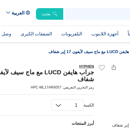
العربية
بحث
ً
أجهزة اللابتوب
التلفزيونات
الصفقات الكبرى
وصل حد
ج سيف لآيفون 17 إير شفاف
HYPHEN
شفاف
رمز التخزين التعريفي: HPC-ML17AR6057
الكمية
أبرز المنتجات