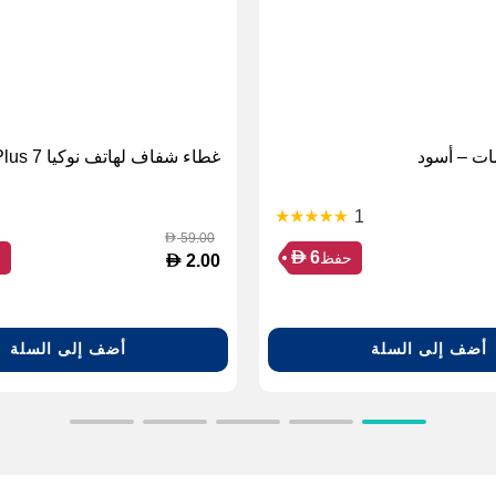
ت – أسود
غطاء شفاف لهاتف نوكيا 7 Plus
1
59.00
D
D
6
حفظ
ح
D
2.00
أضف إلى السلة
أضف إلى السلة