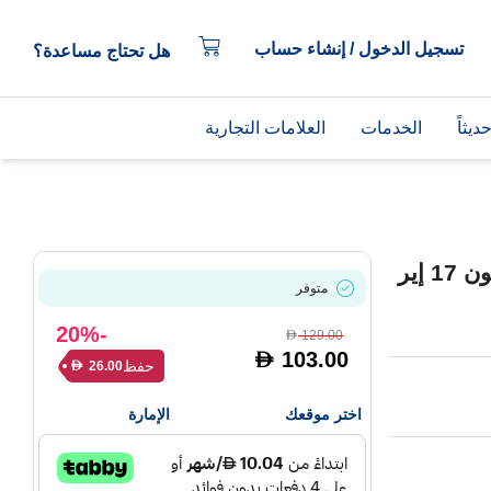
تسجيل الدخول / إنشاء حساب
هل تحتاج مساعدة؟
يثاً
الخدمات
العلامات التجارية
جراب هايفن LUCD مع ماج سيف لآيفون 17 إير
متوفر
-20%
129.00
D
103.00
D
حفظ
26.00
D
اختر موقعك
الإمارة