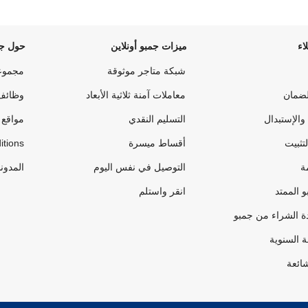
اء
ميزات جمبو أونلاين
حول جم
شبكة متاجر موثوقة
مجموع
لضمان
معاملات آمنة ثلاثية الأبعاد
وظائف
والإستبدال
التسليم النقدي
مواقع 
لتثبيت
أقساط ميسرة
itions
ة
التوصيل في نفس اليوم
المدون
 الممتد
انقر واستلم
ة الشراء من جمبو
ة السنوية
شائعة