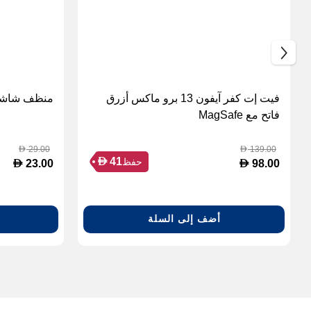
فيت إت كفر آيفون 13 برو ماكس أزرق
منظف شاشا
فاتح مع MagSafe
29.00
139.00
D
D
D
41
حفظ
D
D
23.00
98.00
أضف إلى السلة