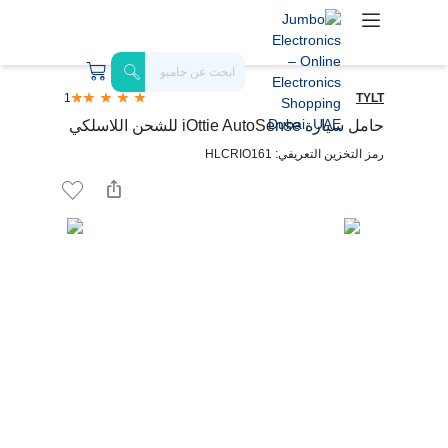
1
TYLT
حامل سيارة iOttie AutoSense للشحن اللاسلكي
رمز التخزين التعريفي: HLCRIO161