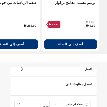
بوبينو مشبك مفاتيح تركواز
طقم الرياضات من جو ب
6.00
D
حفظ
2
D
282.00
4.00
D
D
أضف إلى السلة
أضف إلى السلة
اتصل بنا
تفضل بمتابعتنا على
ابحث عن متجر