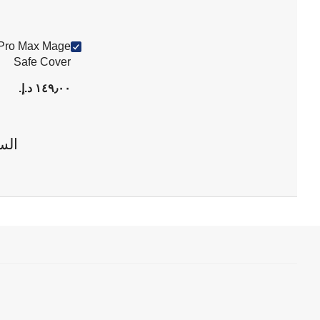
 Pro Max Mage
Safe Cover
١٤٩٫٠٠ د.إ.‏
الس