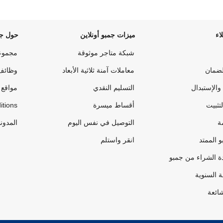
اء
ميزات جمبو أونلاين
حول جم
شبكة متاجر موثوقة
مجموع
لضمان
معاملات آمنة ثلاثية الأبعاد
وظائف
والإستبدال
التسليم النقدي
مواقع 
لتثبيت
أقساط ميسرة
itions
ة
التوصيل في نفس اليوم
المدون
 الممتد
انقر واستلم
ة الشراء من جمبو
ة السنوية
شائعة