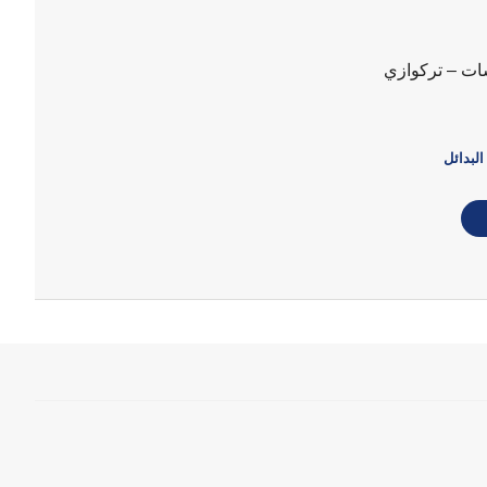
ت – تركوازي
البدائل