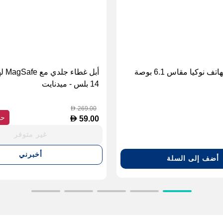
ف نوكيا مقاس 6.1 بوصة
أبل غ
14 بلس - ميدنايت
269.00
D
حف
D
59.00
غير متوفر
أخبرني
أضف إلى السلة