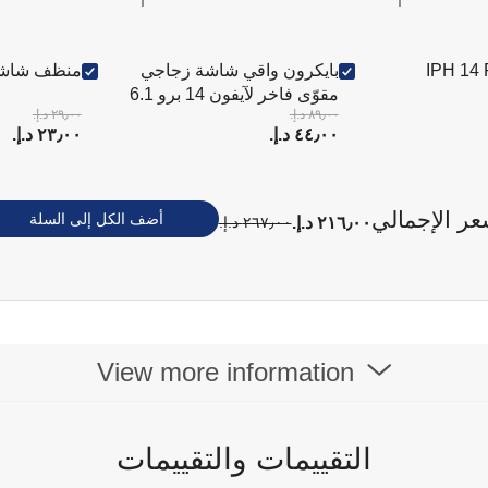
IPH 14
بايكرون واقي شاشة زجاجي
منظف شاشا
مقوّى فاخر لآيفون 14 برو 6.1
٨٩٫٠٠ د.إ.‏
٢٩٫٠٠ د.إ.‏
بوصة مع تغطية كاملة وحماية
٤٤٫٠٠ د.إ.‏
٢٣٫٠٠ د.إ.‏
مضادة للبكتيريا
عر الإجمالي
أضف الكل إلى السلة
٢١٦٫٠٠ د.إ.‏
٢٦٧٫٠٠ د.إ.‏
View more information
التقييمات والتقييمات