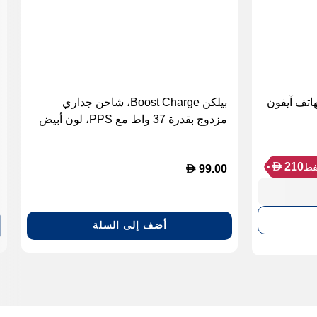
طاء جلدي مع MagSafe لهاتف آيفون
بيلكن Boost Charge، شاحن جداري
مزدوج بقدرة 37 واط مع PPS، لون أبيض
D
210
ظ
D
99.00
أضف إلى السلة