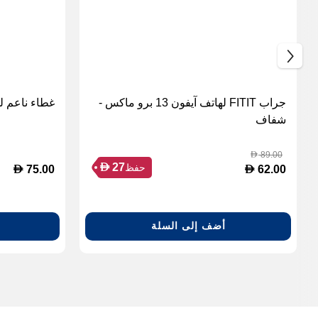
جراب FITIT لهاتف آيفون 13 برو ماكس -
غطاء ناعم لهات
شفاف
89.00
D
D
27
حفظ
D
D
75.00
62.00
أضف إلى السلة