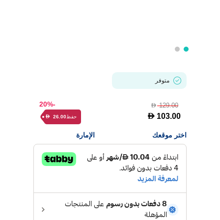
متوفر
-20%
129.00
D
D
103.00
حفظ
26.00
D
اختر موقعك
الإمارة