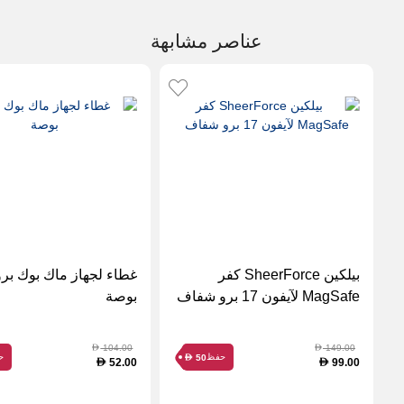
عناصر مشابهة
بيلكين SheerForce كفر
MagSafe لآيفون 17 برو شفاف
بوصة
104.00
149.00
D
D
حفظ
ح
50
D
52.00
99.00
D
D