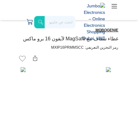
MOBOGENIE
غطاء شفاف مع MagSafe لآيفون 16 برو ماكس
رمز التخزين التعريفي: MXIP16PRMMSCC