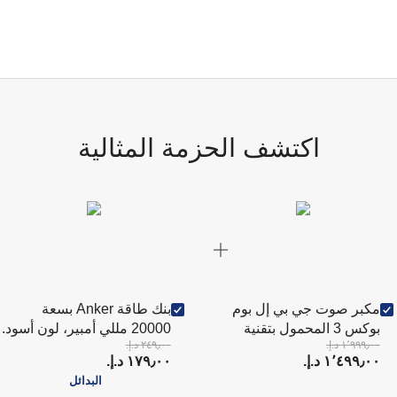
اكتشف الحزمة المثالية
مكبر صوت جي بي إل بوم
بنك طاقة Anker بسعة
بوكس 3 المحمول بتقنية
20000 مللي أمبير، لون أسود.
١٬٩٩٩٫٠٠ د.إ.‏
٢٤٩٫٠٠ د.إ.‏
بلوتوث
١٬٤٩٩٫٠٠ د.إ.‏
١٧٩٫٠٠ د.إ.‏
البدائل