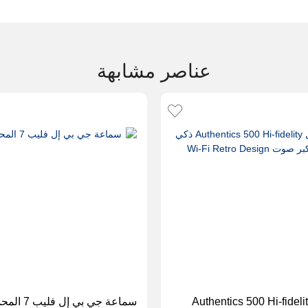
عناصر مشابهة
ه بي إل Authentics 500 Hi-fidelity
سماعة جي بي إل فليب 7 المحمولة - أزرق