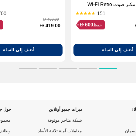
ذكي Home مكبر صوت Wi-Fi Retro
700
151
499.00
D
D
600
حفظ
ح
D
419.00
أضف إلى السلة
أضف إلى السلة
اء
ميزات جمبو أونلاين
حول جم
شبكة متاجر موثوقة
مجموع
لضمان
معاملات آمنة ثلاثية الأبعاد
وظائف