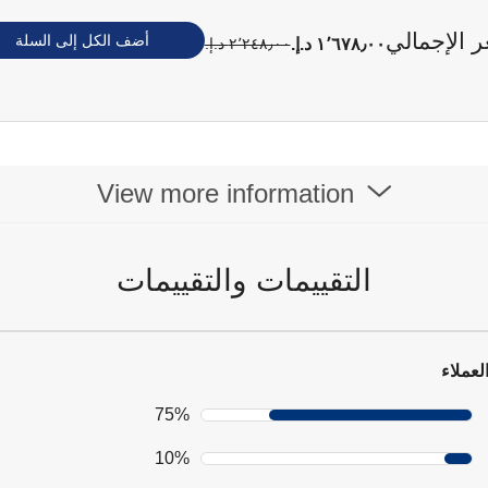
ر الإجمالي
أضف الكل إلى السلة
١٬٦٧٨٫٠٠ د.إ.‏
٢٬٢٤٨٫٠٠ د.إ.‏
View more information
التقييمات والتقييمات
لعملاء
75%
10%