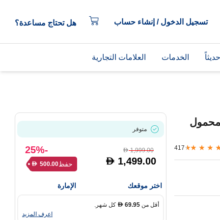
تسجيل الدخول / إنشاء حساب
هل تحتاج مساعدة؟
يثاً
الخدمات
العلامات التجارية
جي بي إل بوم بوكس 3 المحمول
متوفر
-25%
417
1,999.00
D
1,499.00
D
حفظ
500.00
D
اختر موقعك
الإمارة
أقل من
69.95
كل شهر.
D
اعرف المزيد