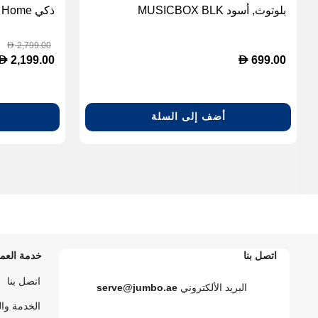
بلوتوث, أسود MUSICBOX BLK
Design
2,799.00
D
D
D
2,199.00
699.00
أضف إلى السلة
اتصل بنا
خدمة العمل
اتصل بنا
البريد الألكتروني
serve@jumbo.ae
الخدمة وا