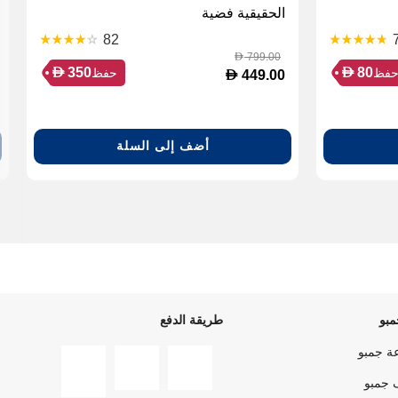
الحقيقية فضية
82
799.00
D
D
D
350
80
فظ
حفظ
D
449.00
أضف إلى السلة
بو
طريقة الدفع
ة جمبو
 جمبو