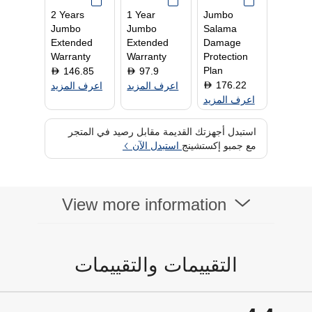
تصميم شكل الشاشة
Flat
2 Years
1 Year
Jumbo
حجم الشاشة
27 Inch
Jumbo
Jumbo
Salama
مكبر صوت مدمج
No
Extended
Extended
Damage
نوع لوحة الشاشة
IPS
Warranty
Warranty
Protection
Plan
146.85
97.9
D
D
176.22
D
اعرف المزيد
اعرف المزيد
اعرف المزيد
استبدل أجهزتك القديمة مقابل رصيد في المتجر
مع جمبو إكستشينج
استبدل الآن
View more information
التقييمات والتقييمات