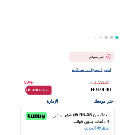
غير متوفر
انظر المنتجات المماثلة
-30%
1,399.00
D
D
979.00
حفظ
420.00
D
اختر موقعك
الإمارة