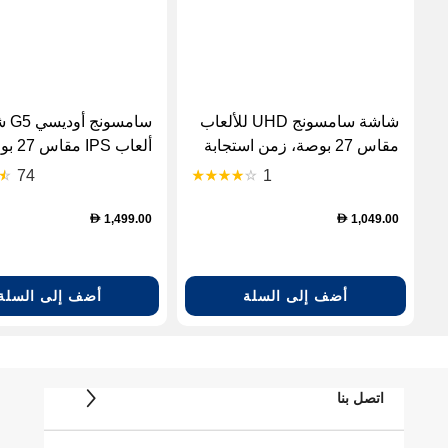
شاشة سامسونج UHD للألعاب
سامسون
مقاس 27 بوصة، زمن استجابة
ألعاب IPS 
1 مللي ثانية ومعدل تحديث 240
74
1
هرتز.
هرتز
1,499.00
1,049.00
D
D
أضف إلى السلة
أضف إلى السلة
اتصل بنا