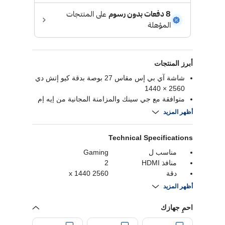
أبرز المنتجات
شاشة آي بي إس مقاس 27 بوصة بدقة كيو إتش دي
2560 × 1440
متوافقة مع جي سينك والمزامنة المجانية من إيه إم
دي
أظهر المزيد
دعم النطاق الديناميكي العالي 10 وتغطية لونية بنسبة
99%
Technical Specifications
تصميم شبه خالٍ من الحواف من 3 جوانب
حامل قابل لتعديل الميل والارتفاع والدوران
مناسب ل
Gaming
منافذ HDMI
2
دقة
2560 x 1440
ابعاد متزنة
0.672916666666667
أظهر المزيد
معدل التحديث
180 Hz
وقت الاستجابة
1 ms
احمِ جهازك
الدقة (بكسل)
2560x1440