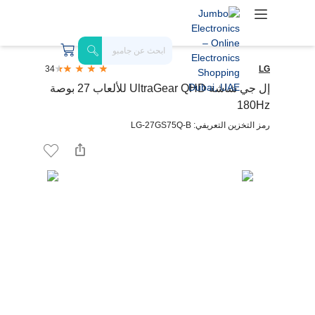
34
LG
إل جي شاشة UltraGear QHD للألعاب 27 بوصة
180Hz
رمز التخزين التعريفي: LG-27GS75Q-B