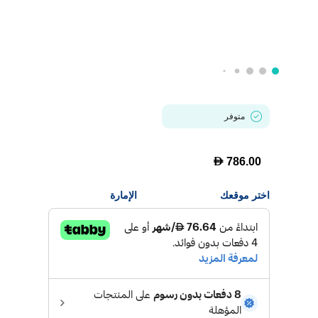
متوفر
D
786.00
اختر موقعك
الإمارة