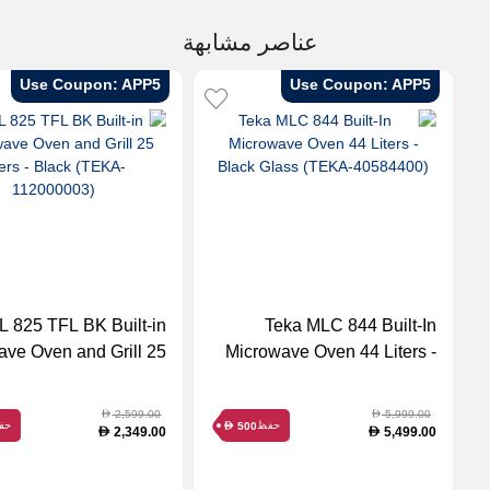
عناصر مشابهة
Use Coupon: APP5
Use Coupon: APP5
L 825 TFL BK Built-in
Teka MLC 844 Built-In
ave Oven and Grill 25
Microwave Oven 44 Liters -
Liters - Black (TEKA-
Black Glass (TEKA-
112000003)
40584400)
2,599.00
5,999.00
D
D
حفظ
حف
500
D
2,349.00
5,499.00
D
D