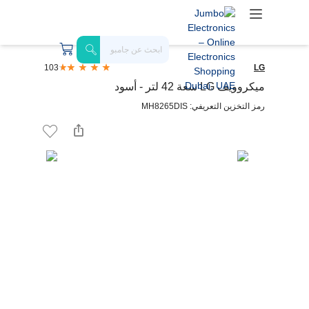
103
LG
ميكروويف LG سعة 42 لتر - أسود
رمز التخزين التعريفي: MH8265DIS