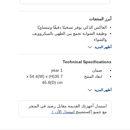
أبرز المنتجات
العاكس الذكي يوفر تسخينًا دقيقًا ومتساويًا
وظيفة الشواية تجمع بين الطهي بالميكروويف
والشواء
سعة 42 لترًا مناسبة لوجبات العائلة
أظهر المزيد
طبقة داخلية مضادة للبكتيريا وسهلة التنظيف
Technical Specifications
ضمان
1 year
ابعاد المنتج
30.7(H) x 54.4(W) x
45.8(D) cm
سعة
42 Liters
أظهر المزيد
استهلاك الطاقة
1200 Watts
استبدل أجهزتك القديمة مقابل رصيد في المتجر
مع جمبو إكستشينج
استبدل الآن