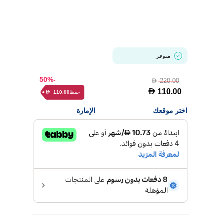
متوفر
-50%
220.00
D
D
110.00
حفظ
110.00
D
اختر موقعك
الإمارة