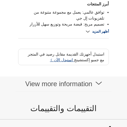
أبرز المنتجات
توافق عالمي: يعمل مع مجموعة متنوعة من
تلفزيونات إل جي
تصميم مريح: قبضة مريحة وتوزيع سهل للأزرار
أزرار وظائف مخصصة للوصول السريع إلى التطبيقات
أظهر المزيد
ووظائف التلفزيون
اتصال بالأشعة تحت الحمراء لتحكم لاسلكي موثوق
استبدل أجهزتك القديمة مقابل رصيد في المتجر
مع جمبو إكستشينج
استبدل الآن
View more information
التقييمات والتقييمات