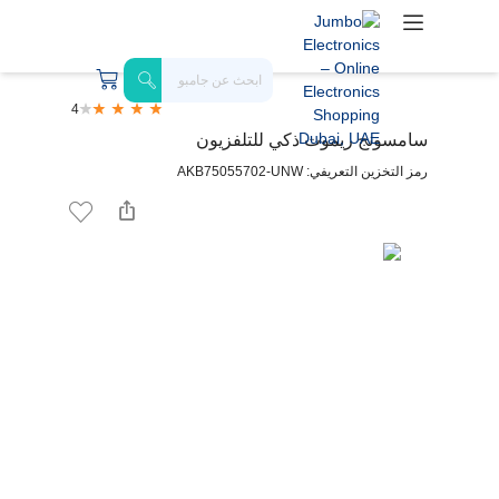
4
سامسونج ريموت ذكي للتلفزيون
رمز التخزين التعريفي: AKB75055702-UNW