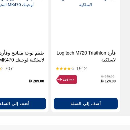
فأرة Logitech M720 Triathlon
طقم لوحة مفاتيح وفأرة
لاسلكية
لاسلكية لوجيتك MK470 النحيف
707
1912
249.00
D
حفظ
125
D
289.00
124.00
D
D
أضف إلى السلة
أضف إلى السلة