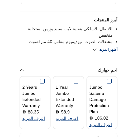
أبرز المنتجات
الاتصال: لاسلكي بتقنية لايت سبيد وزمن استجابة
منخفض
مشغلات الصوت: نيوديميوم مقاس 40 مم لصوت
واضح
أظهر المزيد
عمر البطارية: يصل إلى حوالي 33 ساعة لكل شحنة
الاتصال الصوتي: واضح ومعتمد من ديسكورد
احمِ جهازك
2 Years
1 Year
Jumbo
Jumbo
Jumbo
Salama
Extended
Extended
Damage
Warranty
Warranty
Protection
Plan
88.35
58.9
D
D
106.02
D
اعرف المزيد
اعرف المزيد
اعرف المزيد