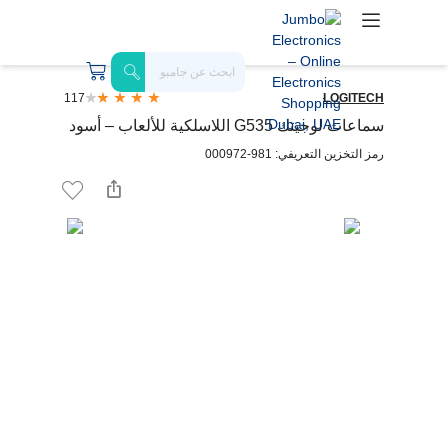
117
LOGITECH
سماعات لوجيتك G535 اللاسلكية للألعاب – أسود
رمز التخزين التعريفي: 981-000972