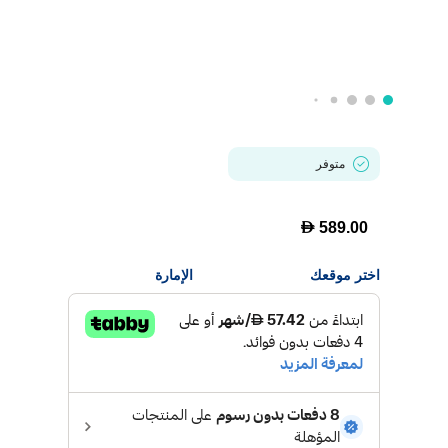
متوفر
D
589.00
اختر موقعك
الإمارة