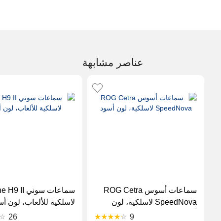
عناصر مشابهة
سماعات أسوس ROG Cetra
سماعات سوني II
SpeedNova لاسلكية، لون
لاسلكية للألعاب، لون أس
أسود
26
9