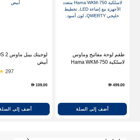
طقم لوحة مفاتيح وماوس
لاسلكية Hama WKM-750
أبيض
متعدد الأجهزة مع إضاءة LED،
297
تخطيط خليجي QWERTY، لون
أسود.
109.00
499.00
D
D
أضف إلى السلة
أضف إلى السلة