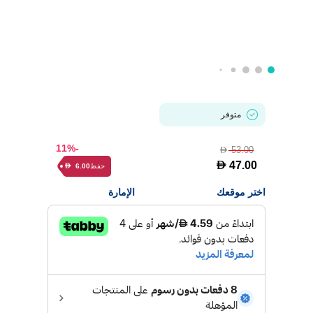
متوفر
-11%
53.00
D
D
47.00
حفظ
6.00
D
اختر موقعك
الإمارة