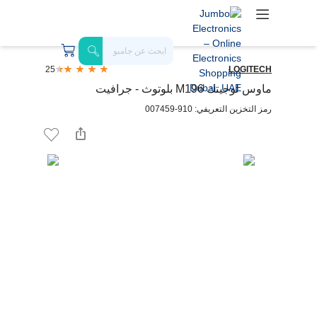
25
LOGITECH
ماوس لوجيتك M196 بلوتوث - جرافيت
رمز التخزين التعريفي: 910-007459