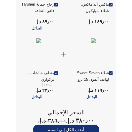
ماكس آند ماكس،
زجاج حماية Hyphen
غطاء سيليكون
فائق النحافة
مغناطيسي لهاتف
١٤٩٫٠٠ د.إ.‏
٨٩٫٠٠ د.إ.‏
iPhone 15 Pro Max،
البدائل
لون أسود
غطاء Sweet Seven
منظف شاشات –
لهاتف آيفون 15 برو
تركوازي
٢٩٫٠٠ د.إ.‏
ماكس بتصميم بدون
١١٩٫٠٠ د.إ.‏
٢٣٫٠٠ د.إ.‏
حواف وحماية للكاميرا
البدائل
البدائل
باللون الأسود
السعر الإجمالي
٣٨٠٫٠٠ د.إ.‏
٣٨٦٫٠٠ د.إ.‏
أضف الكل إلى السلة