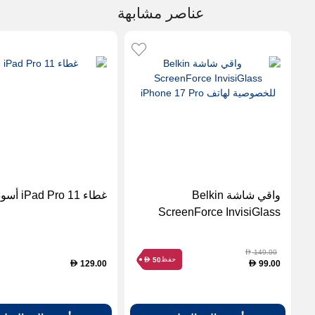
عناصر مشابهة
واقي شاشة Belkin
غطاء iPad Pro 11 أسود
ScreenForce InvisiGlass
للخصوصية لهاتف iPhone 17
Pro
149.00
D
حفظ
50
D
129.00
99.00
D
D