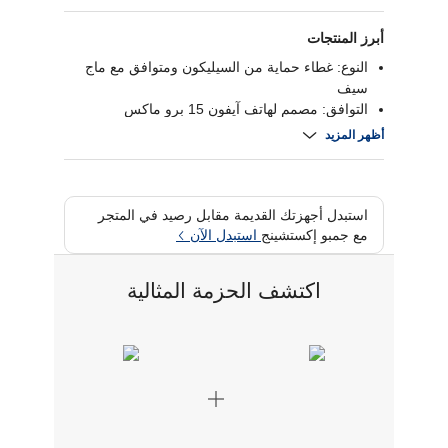
أبرز المنتجات
النوع: غطاء حماية من السيليكون ومتوافق مع ماج
سيف
التوافق: مصمم لهاتف آيفون 15 برو ماكس
الخامة: سيليكون مرن وناعم الملمس
أظهر المزيد
الفتحات: دقيقة للأزرار والمنافذ
استبدل أجهزتك القديمة مقابل رصيد في المتجر
مع جمبو إكستشينج
استبدل الآن
اكتشف الحزمة المثالية