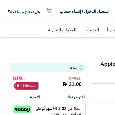
تسجيل الدخول / إنشاء حساب
هل تحتاج مساعدة؟
يثاً
الخدمات
العلامات التجارية
اية Apple Watch
متوفر
-61%
79.00
D
31.00
D
حفظ
48.00
D
اختر موقعك
الإمارة