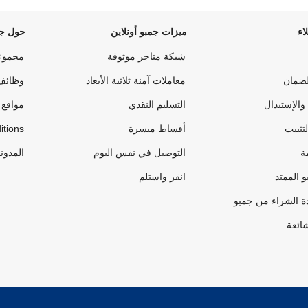
اء
ميزات جمبو أونلاين
حول جم
شبكة متاجر موثوقة
مجموع
لضمان
معاملات آمنة ثلاثية الأبعاد
وظائف
والإستبدال
التسليم النقدي
مواقع 
لتثبيت
أقساط ميسرة
itions
ة
التوصيل في نفس اليوم
المدون
 الممتد
انقر واستلم
ة الشراء من جمبو
شائعة