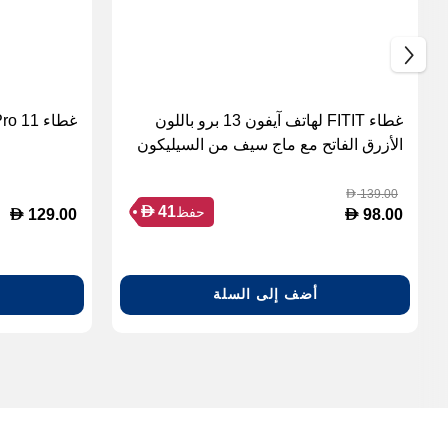
غطاء FITIT لهاتف آيفون 13 برو باللون
غطاء iPad Pro 11 أخضر
الأزرق الفاتح مع ماج سيف من السيليكون
139.00
D
D
41
حفظ
D
D
129.00
98.00
أضف إلى السلة