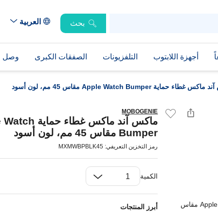
العربية
بحث
ً
أجهزة اللابتوب
التلفزيونات
الصفقات الكبرى
وصل حد
 غطاء حماية Apple Watch Bumper مقاس 45 مم، لون أسود
MOBOGENIE
ماكس آند ماكس غطاء حم
Bumper مقاس 45 مم، لون أسود
رمز التخزين التعريفي: MXMWBPBLK45
الكمية
أبرز المنتجات