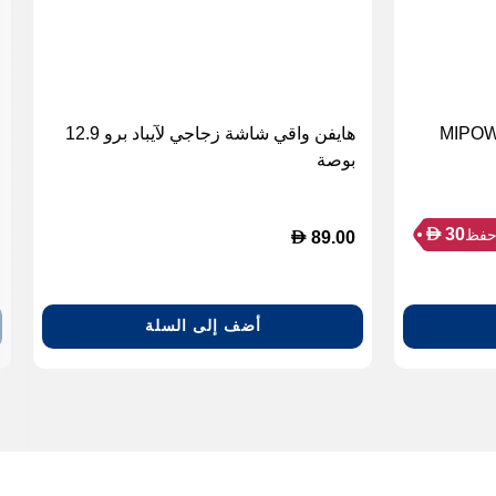
ي شاشة خصوصية زجاجي MIPOW
هايفن واقي شاشة زجاجي لآيباد برو 12.9
بوصة
D
30
فظ
D
89.00
أضف إلى السلة