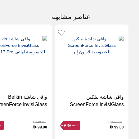
عناصر مشابهة
واقي شاشة بيلكين
واقي شاشة Belkin
reenForce InvisiGlass
ScreenForce InvisiGlass
للخصوصية لآيفون إير
للخصوصية لها
Pro
149.00
149.00
D
D
حفظ
ح
50
D
99.00
99.00
D
D