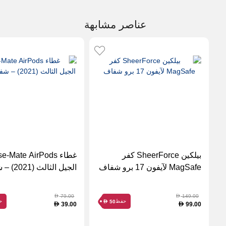
عناصر مشابهة
بيلكين SheerForce كفر
غطاء e-Mate AirPods
MagSafe لآيفون 17 برو شفاف
الجيل الثال
متين
79.00
149.00
D
D
حفظ
ح
50
D
39.00
99.00
D
D