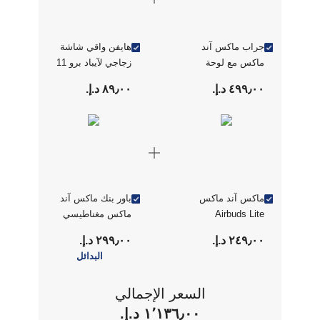
جراب ماكس آند
هايفن واقي شاشة
ماكس مع لوحة
زجاجي لآيباد برو 11
مفاتيح لآيباد برو 11
بوصة
٤٩٩٫٠٠ د.إ.‏
٨٩٫٠٠ د.إ.‏
بوصة باللون الأسود
ماكس آند ماكس
باور بنك ماكس آند
Airbuds Lite
ماكس مغناطيسي
سماعات أذن لاسلكية
10000 مللي أمبير
٢٤٩٫٠٠ د.إ.‏
٢٩٩٫٠٠ د.إ.‏
- أبيض
البدائل
السعر الإجمالي
١٬١٣٦٫٠٠ د.إ.‏