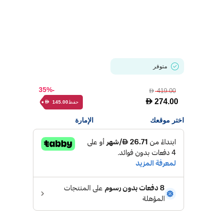
متوفر
-35%
419.00
D
D
274.00
حفظ
145.00
D
اختر موقعك
الإمارة