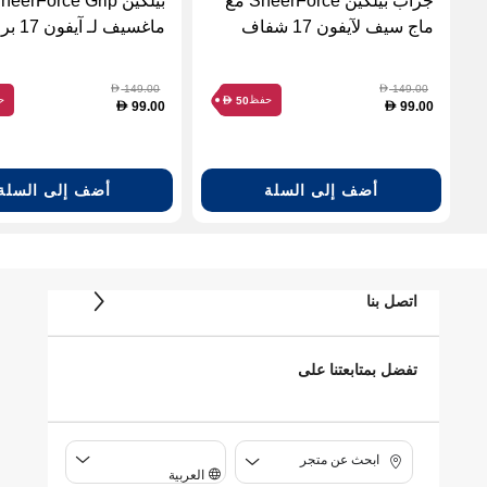
جراب بيلكين SheerForce مع
بيلكين heerForce Grip
ماج سيف لآيفون 17 شفاف
ماغسيف 
IP17P-ماكس-NVY)
149.00
149.00
D
D
حفظ
ح
50
D
99.00
99.00
D
D
أضف إلى السلة
أضف إلى السلة
اتصل بنا
تفضل بمتابعتنا على
ابحث عن متجر
العربية