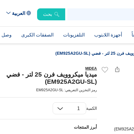
العربية
بحث
ً
أجهزة اللابتوب
التلفزيونات
الصفقات الكبرى
وصل حد
ر - فضي (EM925A2GU-SL)
MIDEA
ميديا ميكروويف فرن 25 لتر - فضي
(EM925A2GU-SL)
رمز التخزين التعريفي: EM925A2GU-SL
الكمية
أبرز المنتجات