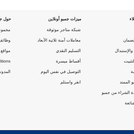
اء
ميزات جمبو أونلاين
حول جم
شبكة متاجر موثوقة
مجموع
لضمان
معاملات آمنة ثلاثية الأبعاد
وظائف
والإستبدال
التسليم النقدي
مواقع 
لتثبيت
أقساط ميسرة
itions
ة
التوصيل في نفس اليوم
المدون
 الممتد
انقر واستلم
ة الشراء من جمبو
شائعة