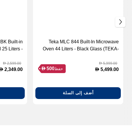
BK Built-in
Teka MLC 844 Built-In Microwave
25 Liters -
Oven 44 Liters - Black Glass (TEKA-
112000003)
40584400)
2,599.00
5,999.00
D
D
D
500
حفظ
D
D
2,349.00
5,499.00
أضف إلى السلة