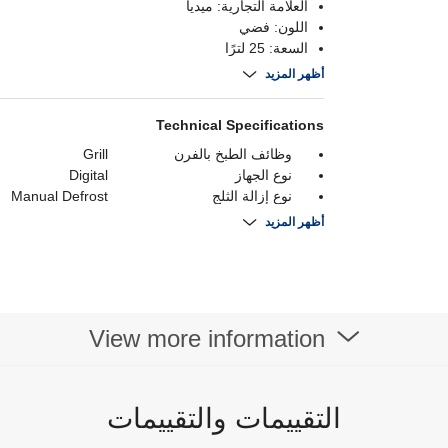
العلامة التجارية: ميديا
اللون: فضي
السعة: 25 لترًا
الميزات الخاصة: مؤقت وإذابة التجميد
أظهر المزيد
Technical Specifications
وظائف الطبخ بالفرن
Grill
نوع الجهاز
Digital
نوع إزالة الثلج
Manual Defrost
القدرة بالواط
900 Watts
أظهر المزيد
سعة
25 Liters
View more information
التقييمات والتقييمات