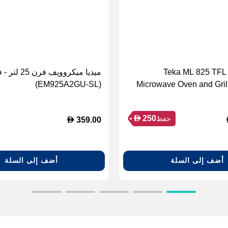
Teka ML 825 TFL 
ميديا ميكروويف فرن
(EM925A2GU-SL)
Microwave Oven and Grill 
Black (TEKA-
D
250
حفظ
D
359.00
أضف إلى السلة
أضف إلى السلة