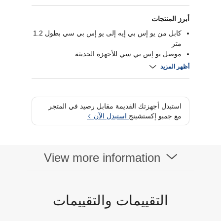
أبرز المنتجات
كابل من يو إس بي إيه إلى يو إس بي سي بطول 1.2
متر
موصل يو إس بي سي للأجهزة الحديثة
يدعم الشحن عبر منفذ يو إس بي إيه
أظهر المزيد
مستنتج من نوع الكابل
مناسب لمزامنة البيانات والشحن
استبدل أجهزتك القديمة مقابل رصيد في المتجر
مع جمبو إكستشينج
استبدل الآن
View more information
التقييمات والتقييمات