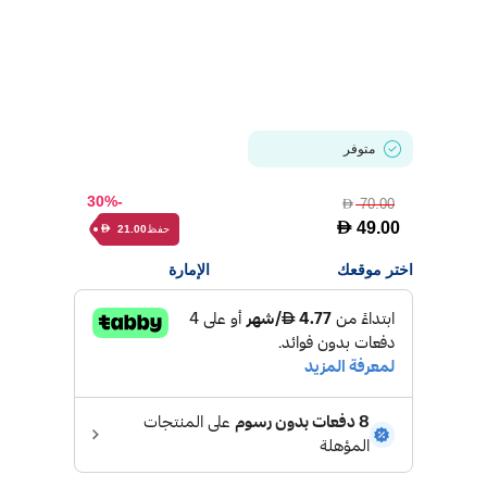
متوفر
-30%
70.00
D
D
49.00
حفظ
21.00
D
اختر موقعك
الإمارة