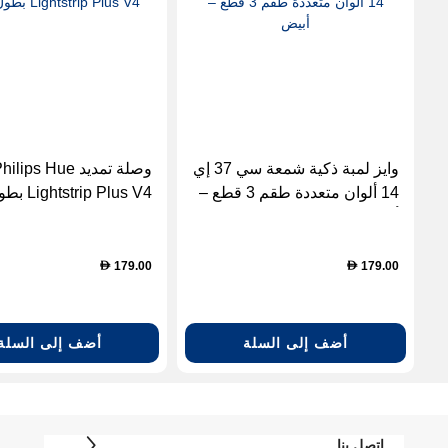
وايز لمبة ذكية شمعة سي 37 إي
وصلة تمديد ilips Hue
14 ألوان متعددة طقم 3 قطع –
Lightstrip Plus V4 بطول 1 متر
أبيض
179.00
179.00
D
D
أضف إلى السلة
أضف إلى السلة
اتصل بنا