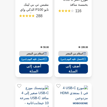
بخمسة منافذ
مقبس تي بي لينك
تابو P100 الذكي واي
116
فاي باللون الأبيض
288
59.00
199.00
D
D
استلام من المتجر
استلام من المتجر
احصل عليه اليوم (دبي)
احصل عليه اليوم (دبي)
أضف إلى
أضف إلى
السلة
السلة
MOBOGENIE