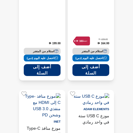
رمادي
D
329.00
D
165
حفظ
199.00
164.00
D
D
استلام من المتجر
استلام من المتجر
احصل عليه اليوم (دبي)
احصل عليه اليوم (دبي)
أضف إلى
أضف إلى
السلة
السلة
ADAM ELEMENTS
موزع USB C ستة
في واحد رمادي
INET
موزع منافذ Type-C