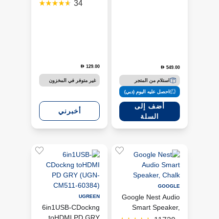
الذكية
34
129.00
D
549.00
D
غير متوفر في المخزون
استلام من المتجر
احصل عليه اليوم (دبي)
أضف إلى
أخبرني
السلة
GOOGLE
Google Nest Audio
UGREEN
6in1USB-CDockng
Smart Speaker,
toHDMI PD GRY
Chalk