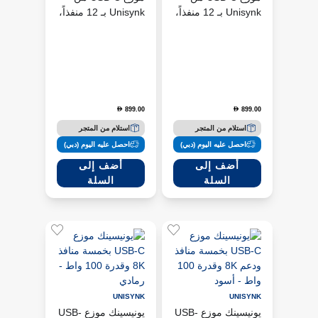
Unisynk بـ 12 منفذاً،
Unisynk بـ 12 منفذاً،
يدعم 8K وشحن 100
يدعم 8K وشحن 100
واط، أسود.
واط، رمادي.
899.00
899.00
D
D
استلام من المتجر
استلام من المتجر
احصل عليه اليوم (دبي)
احصل عليه اليوم (دبي)
أضف إلى
أضف إلى
السلة
السلة
UNISYNK
UNISYNK
يونيسينك موزع USB-
يونيسينك موزع USB-