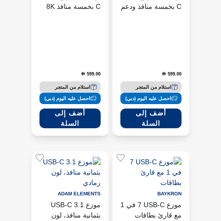
C بخمسة منافذ ودعم
C بخمسة منافذ 8K
8K وقدرة 100 واط -
وقدرة 100 واط -
أسود
رمادي
599.00
599.00
D
D
استلام من المتجر
استلام من المتجر
احصل عليه اليوم (دبي)
احصل عليه اليوم (دبي)
أضف إلى
أضف إلى
السلة
السلة
ADAM ELEMENTS
BAYKRON
موزع USB-C ‏7 في 1
موزع USB-C 3.1
مع قارئ بطاقات
بثمانية منافذ، لون