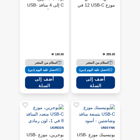
موزع USB-C ‏12 في
C إلى 4 منافذ USB-
1 بمنفذي HDMI
A صغير أسود
149.00
399.00
D
D
استلام من المتجر
استلام من المتجر
احصل عليه اليوم (دبي)
احصل عليه اليوم (دبي)
أضف إلى
أضف إلى
السلة
السلة
UGREEN
UNISYNK
يونيسينك موزع USB-
يوجرين، موزع USB-