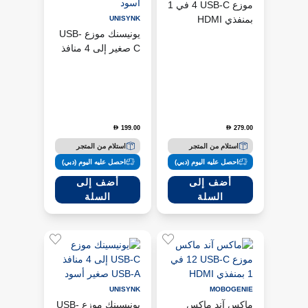
موزع USB-C ‏4 في 1
بمنفذي HDMI
UNISYNK
مزدوجين
يونيسنك موزع USB-
C صغير إلى 4 منافذ
USB-C بسرعة 10
جيجابت/ثانية - أسود
199.00
279.00
D
D
استلام من المتجر
استلام من المتجر
احصل عليه اليوم (دبي)
احصل عليه اليوم (دبي)
أضف إلى
أضف إلى
السلة
السلة
UNISYNK
MOBOGENIE
ماكس آند ماكس
يونيسينك موزع USB-