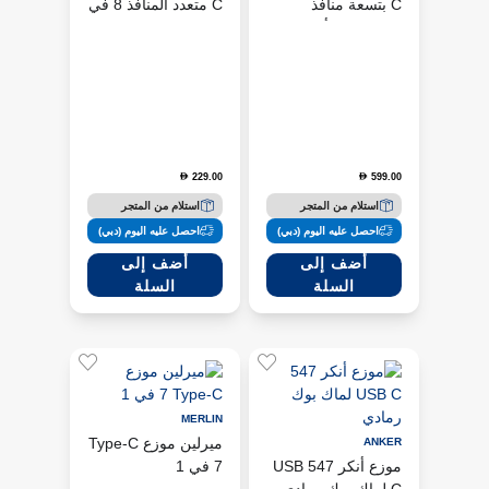
C بتسعة منافذ
C متعدد المنافذ 8 في
وشاشتين - أسود
1، لون رمادي
229.00
599.00
D
D
استلام من المتجر
استلام من المتجر
احصل عليه اليوم (دبي)
احصل عليه اليوم (دبي)
أضف إلى
أضف إلى
السلة
السلة
MERLIN
ميرلين موزع Type-C
ANKER
موزع أنكر 547 USB