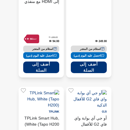
إلى HDMI مع منفذي
USB 3.0 وشحن PD
D
188.00
D
94
حفظ
94.00
249.00
D
D
استلام من المتجر
استلام من المتجر
احصل عليه اليوم (دبي)
احصل عليه اليوم (دبي)
أضف إلى
أضف إلى
السلة
السلة
TPLINK
OJI
أو جي آي بوابة واي
TPLink Smart Hub,
فاي G2 للأقفال
White (Tapo H200)