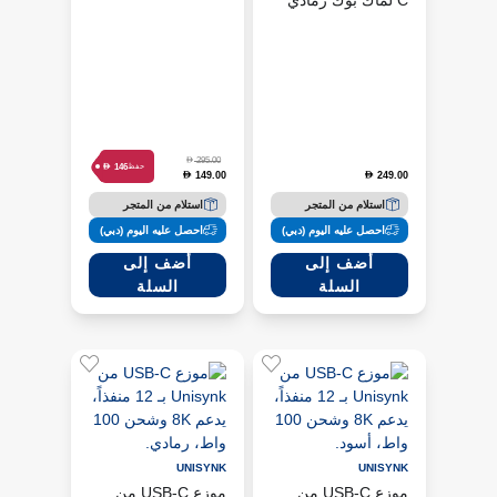
C لماك بوك رمادي
D
295.00
D
146
حفظ
149.00
249.00
D
D
استلام من المتجر
استلام من المتجر
احصل عليه اليوم (دبي)
احصل عليه اليوم (دبي)
أضف إلى
أضف إلى
السلة
السلة
UNISYNK
UNISYNK
موزع USB-C من
موزع USB-C من