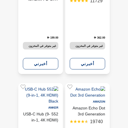
11729
(UGN-CM511-
60384)
199.00
362.00
D
D
غير متوفر في المخزون
غير متوفر في المخزون
أخبرني
أخبرني
AMAZON
Amazon Echo Dot
ANKER
552 USB-C Hub (9-
3rd Generation
in-1, 4K HDMI)
19740
Black