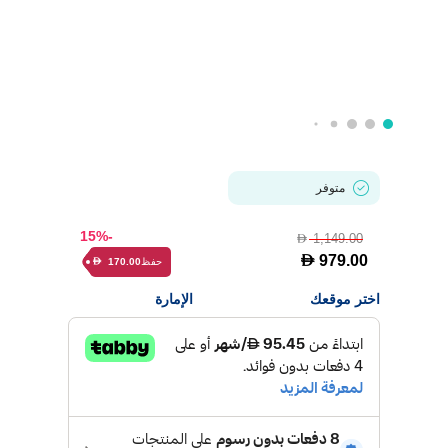
متوفر
-15%
1,149.00
D
D
979.00
حفظ
170.00
D
اختر موقعك
الإمارة