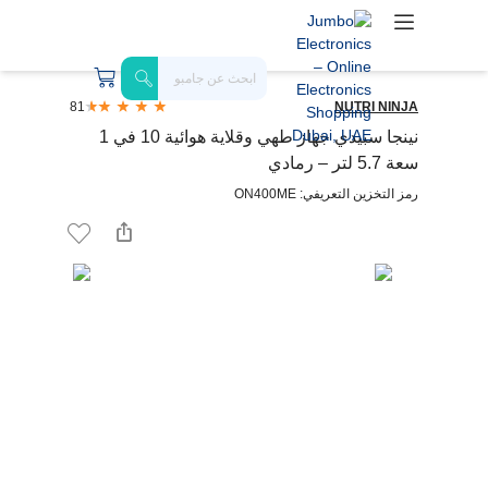
81
NUTRI NINJA
نينجا سبيدي جهاز طهي وقلاية هوائية 10 في 1
سعة 5.7 لتر – رمادي
رمز التخزين التعريفي: ON400ME