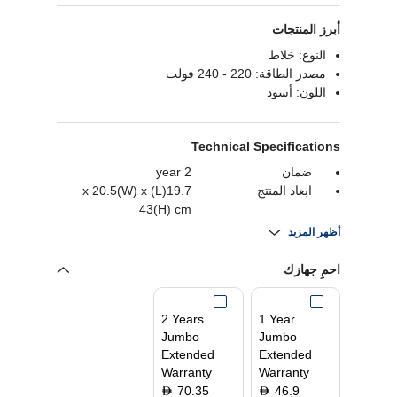
أبرز المنتجات
النوع: خلاط
مصدر الطاقة: 220 - 240 فولت
اللون: أسود
Technical Specifications
ضمان
2 year
ابعاد المنتج
19.7(L) x 20.5(W) x
43(H) cm
القدرة بالواط
1000 watts
أظهر المزيد
سعة
1.6 liters
سرعة
3 Speeds
احمِ جهازك
2 Years
1 Year
Jumbo
Jumbo
Extended
Extended
Warranty
Warranty
70.35
46.9
D
D