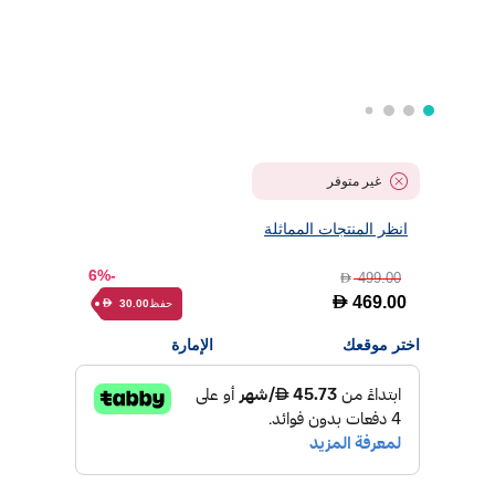
غير متوفر
انظر المنتجات المماثلة
-6%
499.00
D
D
469.00
حفظ
30.00
D
اختر موقعك
الإمارة