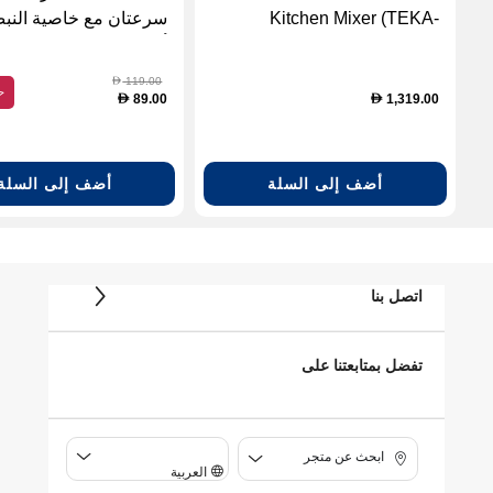
Kitchen Mixer (TEKA-
سرعتان مع خاصية النب
116010003)
أبيض، مزود بمطحنة.
119.00
D
ح
89.00
1,319.00
D
D
أضف إلى السلة
أضف إلى السلة
اتصل بنا
تفضل بمتابعتنا على
ابحث عن متجر
العربية