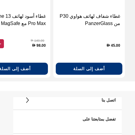
غطاء شفاف لهاتف هواوي P30
غطاء أسود لها
من PanzerGlass
Max
FITIT (سيليكون)
140.00
D
ح
98.00
45.00
D
D
أضف إلى السلة
أضف إلى السلة
اتصل بنا
تفضل بمتابعتنا على