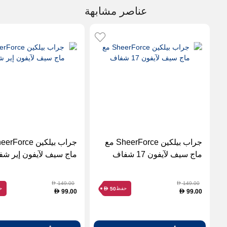
عناصر مشابهة
جراب بيلكين SheerForce مع
ماج سيف لآيفون 17 شفاف
ماج سيف لآيفون إير ش
149.00
149.00
D
D
حفظ
ح
50
D
99.00
99.00
D
D