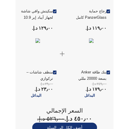
زجاج حماية
سكيتش واقي شاشة
PanzerGlass كامل
لجهاز آيباد إير 10.9
الحواف لجهاز iPad
بوصة
١١٩٫٠٠ د.إ.‏
١٢٩٫٠٠ د.إ.‏
Air 11 بوصة M2
2024 وiPad 10.9
الجيل العاشر، شفاف.
بنك طاقة Anker
منظف شاشات –
بسعة 20000 مللي
تركوازي
٢٤٩٫٠٠ د.إ.‏
٢٩٫٠٠ د.إ.‏
أمبير، لون أسود.
١٧٩٫٠٠ د.إ.‏
٢٣٫٠٠ د.إ.‏
البدائل
البدائل
السعر الإجمالي
٤٥٠٫٠٠ د.إ.‏
٥٢٦٫٠٠ د.إ.‏
أضف الكل إلى السلة