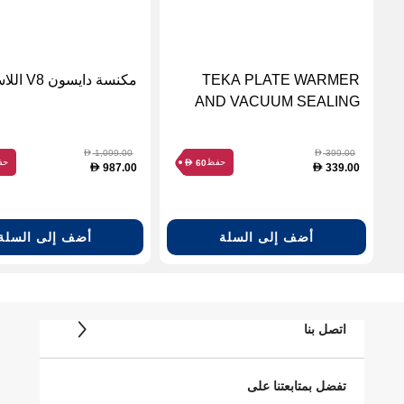
TEKA PLATE WARMER
مكنسة دايسون V8 اللاسلكية
AND VACUUM SEALING
MACHINE
1,099.00
399.00
D
D
حفظ
حف
60
D
987.00
339.00
D
D
أضف إلى السلة
أضف إلى السلة
اتصل بنا
تفضل بمتابعتنا على