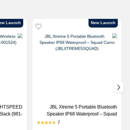
ew Launch
New Launch
IGHTSPEED
JBL Xtreme 5 Portable Bluetooth
lack (981-
Speaker IP68 Waterproof – Squad
001524)
Camo (JBLXTREME5SQUAD)
7