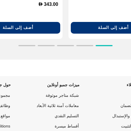
D
343.00
أضف إلى السلة
أضف إلى السلة
اء
ميزات جمبو أونلاين
حول جم
شبكة متاجر موثوقة
مجموع
لضمان
معاملات آمنة ثلاثية الأبعاد
وظائف
والإستبدال
التسليم النقدي
مواقع 
لتثبيت
أقساط ميسرة
itions