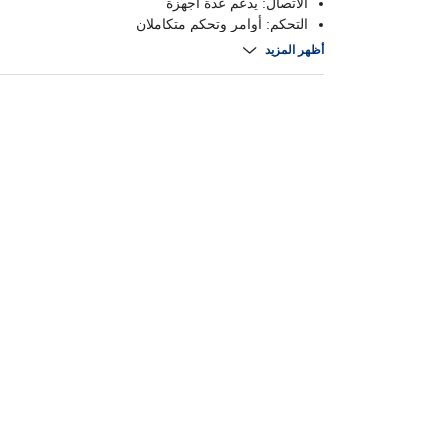
الاتصال: يدعم عدة أجهزة
التحكم: أوامر وتحكم متكاملان
التصميم: مناسب للمغامرات
أظهر المزيد
الميكروفونات وأدوات التحكم: مدمجة وسهلة الاستخدا