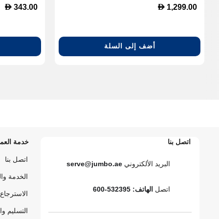
D
D
343.00
1,299.00
أضف إلى السلة
اتصل بنا
خدمة العمل
اتصل بنا
البريد الألكتروني
serve@jumbo.ae
الخدمة وا
اتصل
الهاتف: 532395-600
الاسترجاع 
التسليم وا