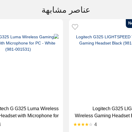
عناصر مشابهة
N
itech G G325 Luma Wireless
Logitech G325 L
eadset with Microphone for
Wireless Gaming Headset B
PC - White (981-001531)
4
4