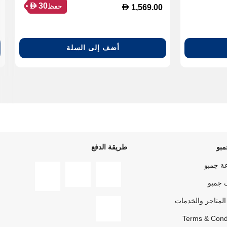
D
30
حفظ
D
1,569.00
أضف إلى السلة
بو
طريقة الدفع
ة جمبو
 جمبو
المتاجر والخدمات
Terms & Cond