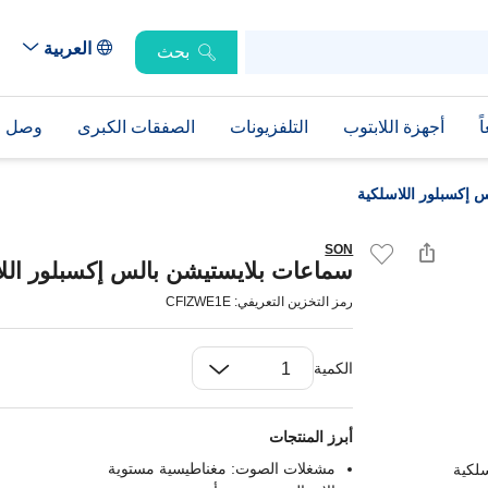
العربية
بحث
ً
أجهزة اللابتوب
التلفزيونات
الصفقات الكبرى
وصل حد
 إكسبلور اللاسلكية
SON
سماعات بلايستيشن بالس إكسبلور اللا
رمز التخزين التعريفي: CFIZWE1E
الكمية
أبرز المنتجات
مشغلات الصوت: مغناطيسية مستوية