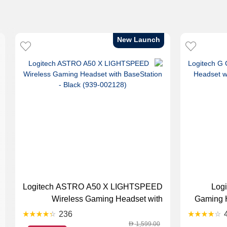
New Launch
Logitech ASTRO A50 X LIGHTSPEED
Log
Wireless Gaming Headset with
Gaming H
BaseStation - Black (939-002128)
236
1,599.00
D