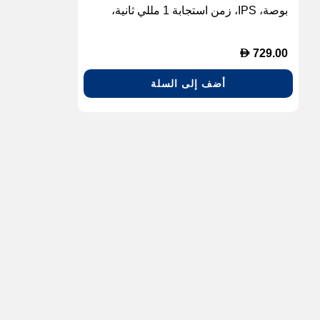
بوصة، IPS، زمن استجابة 1 مللي ثانية،
معدل تحديث 165 هرتز.
D
729.00
أضف إلى السلة