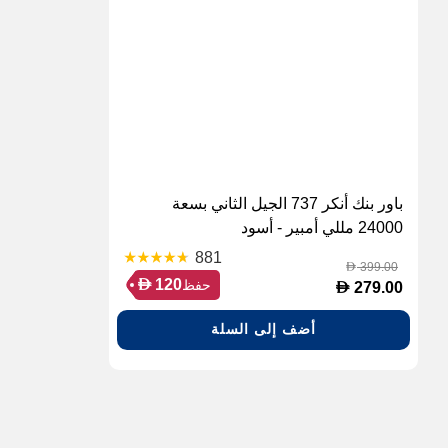
باور بنك أنكر 737 الجيل الثاني بسعة
24000 مللي أمبير - أسود
881
399.00
D
D
120
حفظ
D
279.00
أضف إلى السلة