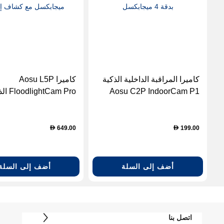
كاميرا المراقبة الداخلية الذكية
كاميرا Aosu L5P
Aosu C2P IndoorCam P1
ightCam Pro
Pro بدقة 4 ميجابكسل
بدقة 5 ميجابكسل مع
إضاءة
649.00
199.00
D
D
أضف إلى السلة
أضف إلى السلة
اتصل بنا