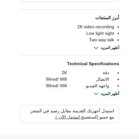
أبرز المنتجات
2K video recording
Low light sight
Two way talk
Motion detection alert
أظهر المزيد
Technical Specifications
دقة
2K
الاتصال
Wired/ Wifi
واجهة الفيديو
Wired/ Wifi
تكنولوجيا الصوت
Two way Talk
أظهر المزيد
كشف الحركة
نعم
الرؤية الليلية
نعم
استبدل أجهزتك القديمة مقابل رصيد في المتجر
مع جمبو إكستشينج
استبدل الآن