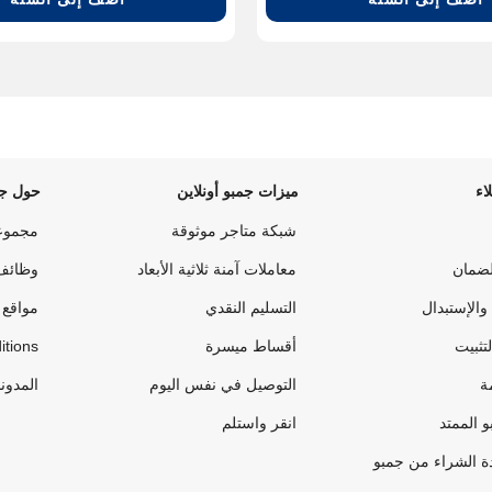
اء
ميزات جمبو أونلاين
حول جم
شبكة متاجر موثوقة
مجموع
لضمان
معاملات آمنة ثلاثية الأبعاد
وظائف
والإستبدال
التسليم النقدي
مواقع 
لتثبيت
أقساط ميسرة
itions
ة
التوصيل في نفس اليوم
المدون
 الممتد
انقر واستلم
ة الشراء من جمبو