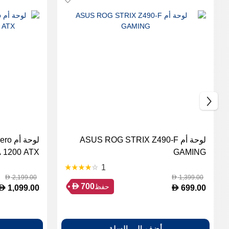
لوحة أم ASUS ROG STRIX Z490-F
لوحة
GAMING
el LGA 1200 ATX
1
2,199.00
1,399.00
D
D
D
700
حفظ
D
D
1,099.00
699.00
أضف إلى السلة