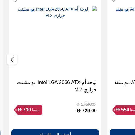
لوحة أم Intel Z490 للألعاب ATX مع منفذ
لوحة أم Intel LGA 2066 ATX مع مشتت
حراري M.2
1,459.00
D
D
D
730
554
ظ
حفظ
D
729.00
أضف إلى السلة