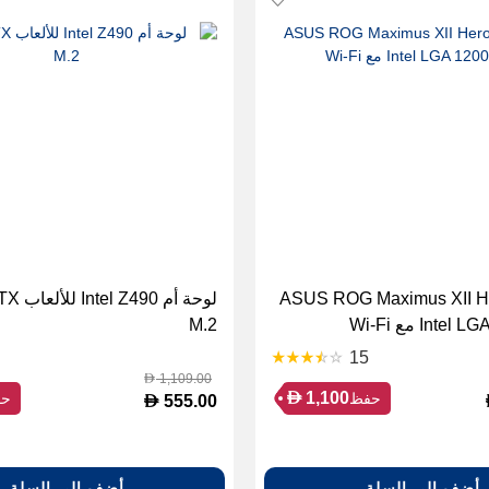
 أم ASUS ROG Maximus XII Hero
Int مع Wi-Fi
M.2
15
1,109.00
D
D
1,100
حفظ
حف
D
555.00
أضف إلى السلة
أضف إلى السلة