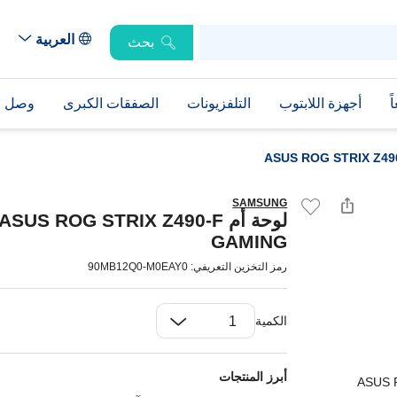
العربية
بحث
ً
أجهزة اللابتوب
التلفزيونات
الصفقات الكبرى
وصل حد
SAMSUNG
لوحة أم ASUS ROG STRIX Z490-F
GAMING
رمز التخزين التعريفي: 90MB12Q0-M0EAY0
الكمية
أبرز المنتجات