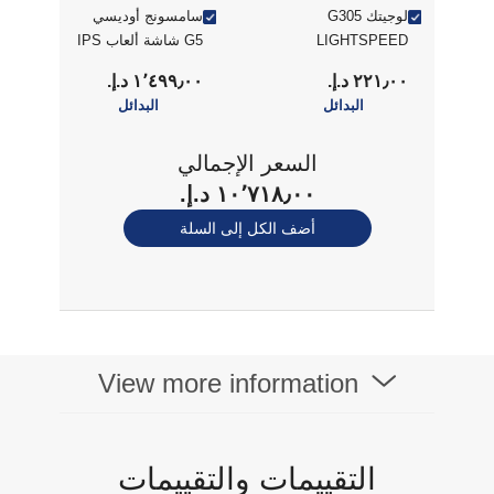
لوجيتك G305
سامسونج أوديسي
LIGHTSPEED
G5 شاشة ألعاب IPS
ماوس ألعاب لاسلكي
مقاس 27 بوصة، زمن
٢٢١٫٠٠ د.إ.‏
١٬٤٩٩٫٠٠ د.إ.‏
استجابة 1 مللي ثانية،
البدائل
البدائل
180 هرتز
السعر الإجمالي
١٠٬٧١٨٫٠٠ د.إ.‏
أضف الكل إلى السلة
View more information
التقييمات والتقييمات