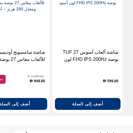
شاشة ألعاب أسوس TUF 27
بوصة FHD IPS 200Hz لون
للألعاب مقاس 
أسود
QHD ومعدل 180 هرتز – أسود
1,199.00
D
حف
949.00
599.00
D
D
أضف إلى السلة
أضف إلى السلة