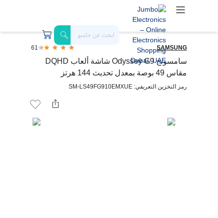
61
SAMSUNG
سامسونج Odyssey G9 شاشة ألعاب DQHD
مقاس 49 بوصة بمعدل تحديث 144 هرتز
رمز التخزين التعريفي: SM-LS49FG910EMXUE