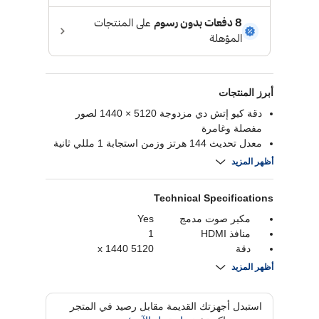
أبرز المنتجات
دقة كيو إتش دي مزدوجة 5120 × 1440 لصور
مفصلة وغامرة
معدل تحديث 144 هرتز وزمن استجابة 1 مللي ثانية
لألعاب سلسة وسريعة
أظهر المزيد
انحناء 1000 آر لتجربة مشاهدة غامرة ومريحة للعين
دعم فيسا ديسبلاي إتش دي آر 600 لتباين محسن
Technical Specifications
وألوان زاهية
خاصية صورة داخل صورة لتعدد المهام من مصادر
مكبر صوت مدمج
Yes
متعددة على شاشة واحدة
منافذ HDMI
1
دقة
5120 x 1440
ابعاد متزنة
32:9
أظهر المزيد
معدل التحديث
144 Hz
وقت الاستجابة
1 ms
استبدل أجهزتك القديمة مقابل رصيد في المتجر
تصميم شكل الشاشة
Curved