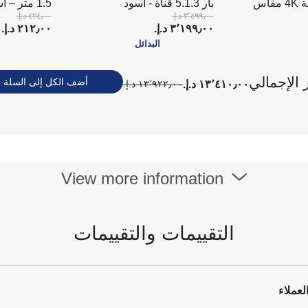
OLED ذكي بدقة 4K مقاس
بار 5.1.3 قناة - أسود
1.5 متر – أسود
٣٬٤٩٩٫٠٠ د.إ.‏
٤٢٤٫٠٠ د.إ.‏
٣٬١٩٩٫٠٠ د.إ.‏
٢١٢٫٠٠ د.إ.‏
البدائل
 الإجمالي
أضف الكل إلى السلة
١٣٬٤١٠٫٠٠ د.إ.‏
١٣٬٩٢٢٫٠٠ د.إ.‏
View more information
التقييمات والتقييمات
لعملاء