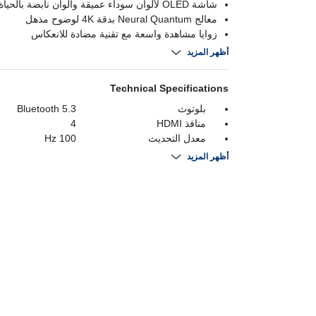
شاشة OLED لألوان سوداء عميقة وألوان نابضة بالحياة
معالج Neural Quantum بدقة 4K لوضوح مذهل
زوايا مشاهدة واسعة مع تقنية مضادة للانعكاس
نظام Tizen لوصول سلس إلى التطبيقات والمحتوى
أظهر المزيد
Technical Specifications
بلوتوث
Bluetooth 5.3
منافذ HDMI
4
معدل التحديث
100 Hz
ضمان
1 Year
أظهر المزيد
حجم الشاشة
65 Inch
نظام التشغيل
Tizen
دقة العرض
3840 x 2160
3
USB
لوجة
OLED
استهلاك الطاقة
540 Watts