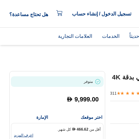
تسجيل الدخول / إنشاء حساب
هل تحتاج مساعدة؟
يثاً
الخدمات
العلامات التجارية
تلفزيون Samsung S95F OLED ذكي بدقة 4K
متوفر
311
9,999.00
D
اختر موقعك
الإمارة
أقل من
466.62
كل شهر.
D
اعرف المزيد