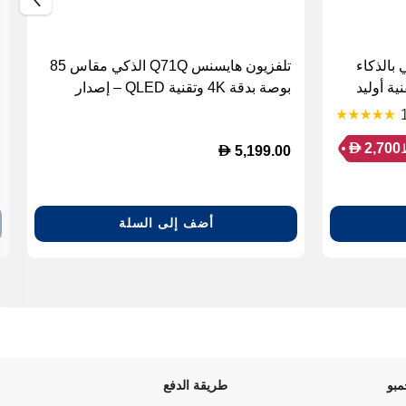
يفو جي 5 الذكي بالذكاء
تلفزيون هايسنس Q71Q الذكي مقاس 85
بوصة بتقنية أوليد
بوصة بدقة 4K وتقنية QLED – إصدار
2025
D
2,700
D
5,199.00
أضف إلى السلة
بو
طريقة الدفع