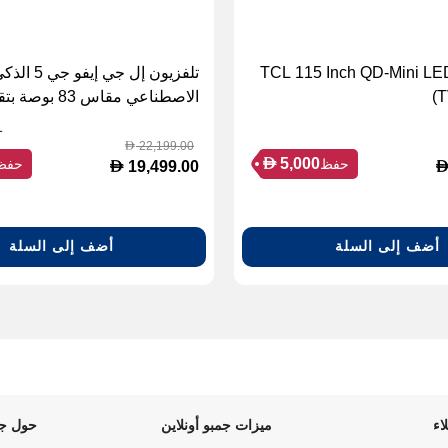
TCL 115 Inch QD-Mini LE
تلفزيون إل جي إ
T
الاصطناعي مقاس 83 
ودقة 4K
1
22,199.00
D
D
5,000
حفظ
حفظ
D
19,499.00
أضف إلى السلة
أضف إلى السلة
اء
ميزات جمبو أونلاين
حول جم