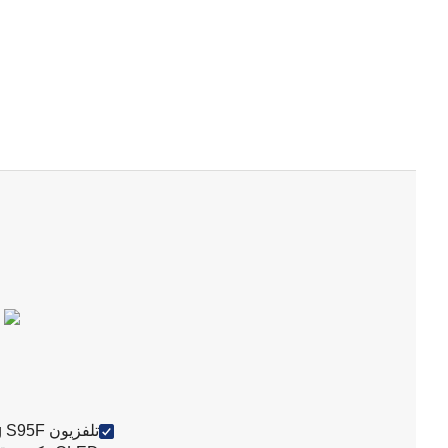
تلفزيون F