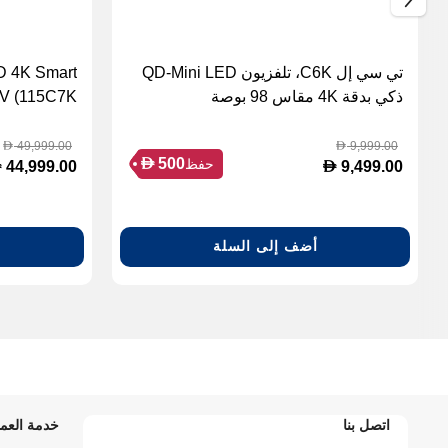
تي سي إل C6K، تلفزيون QD-Mini LED
D 4K Smart
ذكي بدقة 4K مقاس 98 بوصة
V (115C7K)
49,999.00
9,999.00
D
D
D
500
حفظ
D
D
44,999.00
9,499.00
أضف إلى السلة
اتصل بنا
خدمة العمل