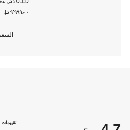
65 بوصة.
٩٬٩٩٩٫٠٠ د.إ.‏
السعر
تقييمات ا
4.7