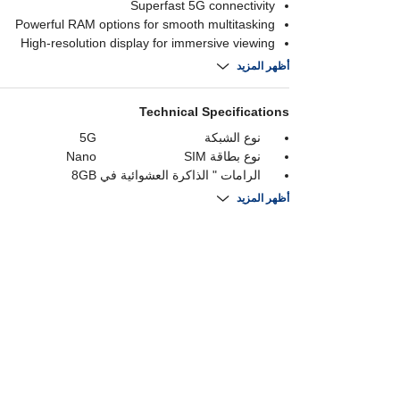
Superfast 5G connectivity
Powerful RAM options for smooth multitasking
High-resolution display for immersive viewing
Long-lasting battery with fast charging
أظهر المزيد
Technical Specifications
نوع الشبكة
5G
نوع بطاقة SIM
Nano
الرامات " الذاكرة العشوائية في
8GB
الهواتف والحواسيب "
أظهر المزيد
عدد الشرائح
دعم شريحتي اتصال
التخزين الداخلي
256 GB
حجم الشاشة
6.7" FHD+ Super AMOLED
الكاميرا الخلفية
50MP+8MP+5MP
قدرة البطارية
5000 mAh
العلامة التجارية للمعالج
 | Snapdragon 6
Gen 3