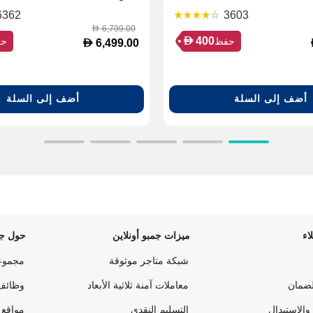
6362
3603
6,799.00
D
D
400
حفظ
حف
D
6,499.00
أضف إلى السلة
أضف إلى السلة
اء
ميزات جمبو أونلاين
حول جم
شبكة متاجر موثوقة
مجموع
لضمان
معاملات آمنة ثلاثية الأبعاد
وظائف
والإستبدال
التسليم النقدي
مواقع 