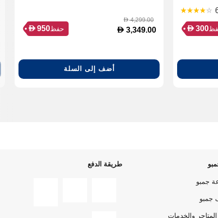
4,299.00
D
D
D
950
300
ظ
حفظ
D
3,349.00
أضف إلى السلة
بو
طريقة الدفع
ة جمبو
 جمبو
المتاجر والخدمات