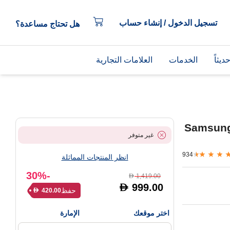
تسجيل الدخول / إنشاء حساب
هل تحتاج مساعدة؟
يثاً
الخدمات
العلامات التجارية
Samsung
غير متوفر
934
انظر المنتجات المماثلة
-30%
1,419.00
D
999.00
D
حفظ
420.00
D
اختر موقعك
الإمارة