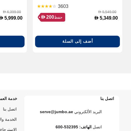
3603
6,399.00
5,549.00
D
D
D
200
حفظ
D
D
5,999.00
5,349.00
أضف إلى السلة
اتصل بنا
خدمة العمل
اتصل بنا
البريد الألكتروني
serve@jumbo.ae
الخدمة وا
اتصل
الهاتف: 532395-600
الاسترجاع 