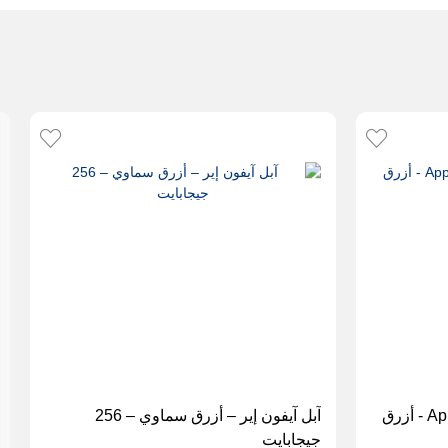
هاتف Apple iPhone 17 Pro Max - أزرق
آبل آيفون إير – أزرق سماوي – 256
جيجابايت