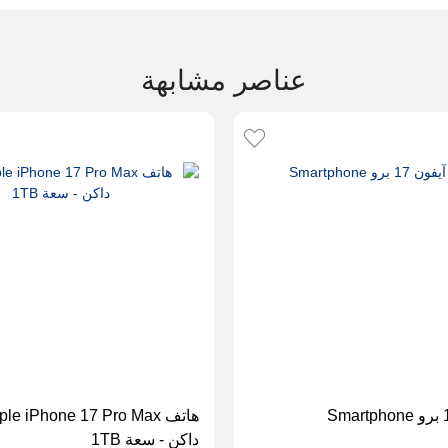
عناصر مشابهة
داكن - سعة 1TB