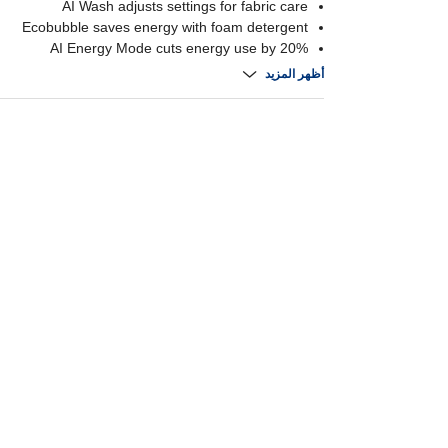
AI Wash adjusts settings for fabric care
Ecobubble saves energy with foam detergent
AI Energy Mode cuts energy use by 20%
Large 12kg capacity for bigger loads
أظهر المزيد