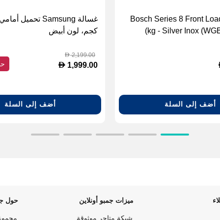
Bosch Series 8 Front Lo
kg - Silver Inox (W
كجم، لون أبيض
2,199.00
D
حف
D
1,999.00
أضف إلى السلة
أضف إلى السلة
اء
ميزات جمبو أونلاين
حول جم
شبكة متاجر موثوقة
مجموع