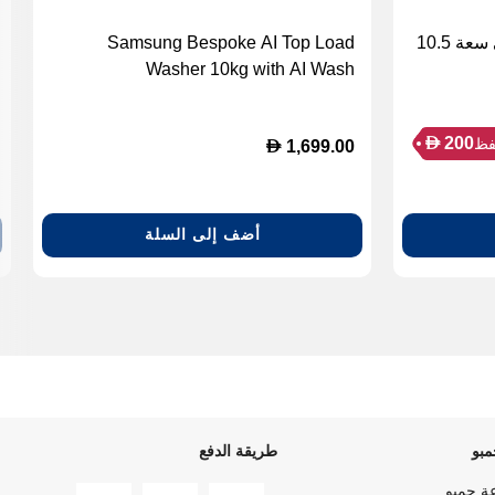
غسالة Samsung تحميل أمامي سعة 10.5
Samsung Bespoke AI Top Load
Washer 10kg with AI Wash
(WA80F10S5BGU)
D
200
ظ
D
1,699.00
أضف إلى السلة
بو
طريقة الدفع
ة جمبو