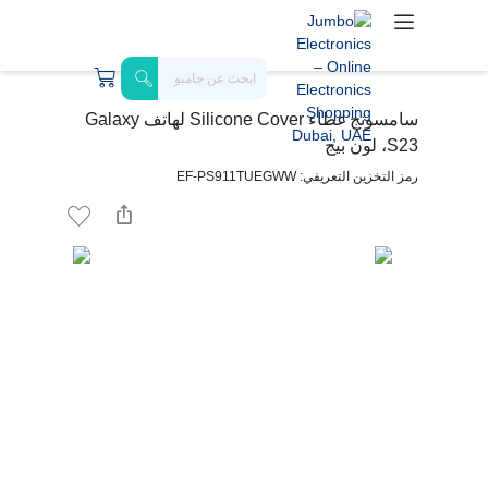
سامسونج غطاء Silicone Cover لهاتف Galaxy
S23، لون بيج
رمز التخزين التعريفي: EF-PS911TUEGWW