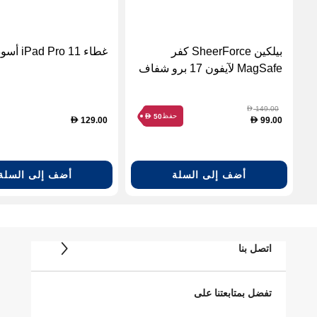
بيلكين SheerForce كفر
غطاء iPad Pro 11 أسود
MagSafe لآيفون 17 برو شفاف
149.00
D
حفظ
50
D
129.00
99.00
D
D
أضف إلى السلة
أضف إلى السلة
اتصل بنا
تفضل بمتابعتنا على