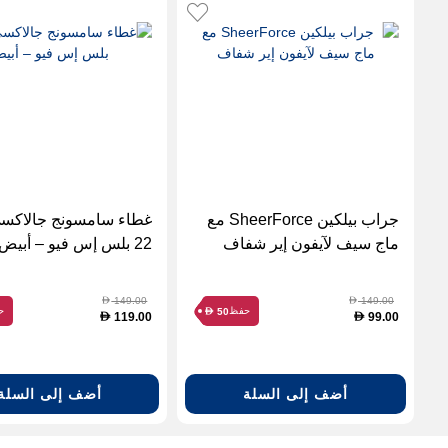
جراب بيلكين SheerForce مع
غطاء سامسونج جالاكس
ماج سيف لآيفون إير شفاف
22 بلس إس فيو – أبيض
149.00
149.00
D
D
حفظ
ح
50
D
119.00
99.00
D
D
أضف إلى السلة
أضف إلى السلة