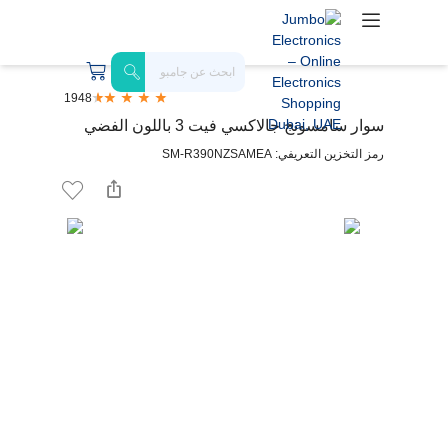
1948
سوار سامسونج جالاكسي فيت 3 باللون الفضي
رمز التخزين التعريفي: SM-R390NZSAMEA