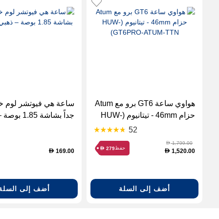
هواوي ساعة GT6 برو مع Atum
ساعة هي فيوتشر لوم خ
حزام 46mm - تيتانيوم (HUW-
جداً بشاشة 1.85
GT6PRO-ATUM-TTN)
شامبين
52
1,799.00
D
حفظ
279
D
169.00
1,520.00
D
D
أضف إلى السلة
أضف إلى السلة