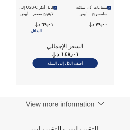
سماعات أذن سلكية
كابل أنكر USB-C إلى
سامسونج – أبيض
لايتنينج مضفر – أبيض
٧٩٫٠٠ د.إ.‏
٦٩٫٠١ د.إ.‏
البدائل
السعر الإجمالي
١٤٨٫٠١ د.إ.‏
أضف الكل إلى السلة
View more information
التقييمات والتقييمات