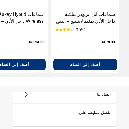
سماعات آبل إيربودز سلكية
سماعات Aukey Hybrid
داخل الأذن بمنفذ لايتنينج – أبيض
Wireless داخل الأذن – رمادي
3951
149.00
79.00
D
D
أضف إلى السلة
أضف إلى السلة
اتصل بنا
تفضل بمتابعتنا على