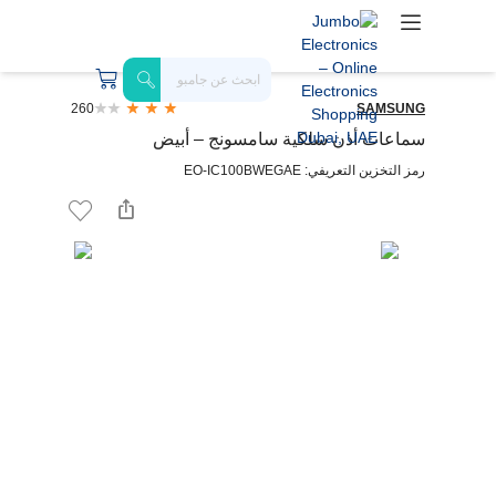
260
SAMSUNG
سماعات أذن سلكية سامسونج – أبيض
رمز التخزين التعريفي: EO-IC100BWEGAE