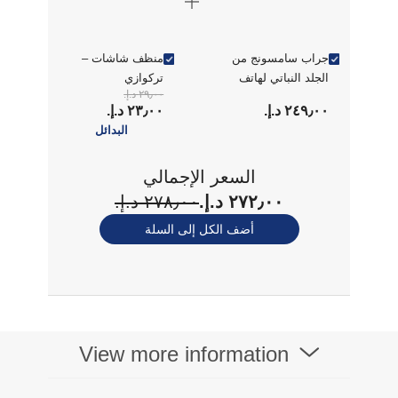
جراب سامسونج من
منظف شاشات –
الجلد النباتي لهاتف
تركوازي
٢٩٫٠٠ د.إ.‏
جالاكسي Z Fold
٢٤٩٫٠٠ د.إ.‏
٢٣٫٠٠ د.إ.‏
البدائل
السعر الإجمالي
٢٧٢٫٠٠ د.إ.‏
٢٧٨٫٠٠ د.إ.‏
أضف الكل إلى السلة
View more information