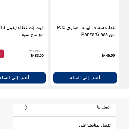
غطاء شفاف لهاتف هواوي P30
ف
من PanzerGlass
مع ماج سيف
119.00
D
ح
83.00
45.00
D
D
أضف إلى السلة
أضف إلى السلة
اتصل بنا
تفضل بمتابعتنا على