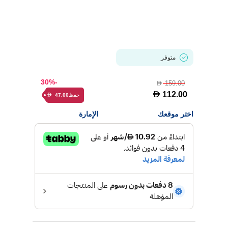
متوفر
-30%
159.00
D
D
112.00
حفظ
47.00
D
اختر موقعك
الإمارة