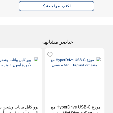
اكتب مراجعة
عناصر مشابهة
موزع HyperDrive USB-C مع
بوو كابل بيانات وشحن س