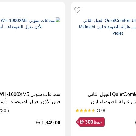
بوز QuietComfort Ultra الجيل الثاني
 عازلة للضوضاء لون
فوق الأذن بعزل الضوضاء – أسو
Midn
2305
378
D
300
حفظ
D
1,349.00