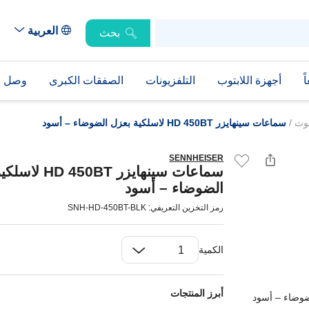
العربية
بحث
ً
أجهزة اللابتوب
التلفزيونات
الصفقات الكبرى
وصل حد
توث
/
سماعات سينهايزر HD 450BT لاسلكية بعزل الضوضاء – أسود
SENNHEISER
سماعات سينهايزر 50BT
الضوضاء – أسود
رمز التخزين التعريفي: SNH-HD-450BT-BLK
الكمية
أبرز المنتجات