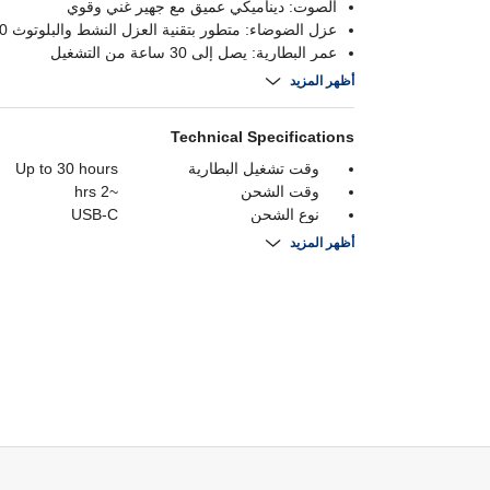
الصوت: ديناميكي عميق مع جهير غني وقوي
عزل الضوضاء: متطور بتقنية العزل النشط والبلوتوث 5.0
عمر البطارية: يصل إلى 30 ساعة من التشغيل
التحكم الذكي: تخصيص الصوت عبر تطبيق سمارت كنت
أظهر المزيد
Technical Specifications
وقت تشغيل البطارية
Up to 30 hours
وقت الشحن
~2 hrs
نوع الشحن
USB-C
بلوتوث
Bluetooth 5.0
أظهر المزيد
يرتدي الاسلوب
Over-ear
إلغاء الضوضاء
Yes
تصنيف مقاومة الماء
الاتصال
Bluetooth