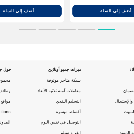
أضف إلى السلة
أضف إلى السلة
اء
ميزات جمبو أونلاين
حول جم
شبكة متاجر موثوقة
مجموع
لضمان
معاملات آمنة ثلاثية الأبعاد
وظائف
والإستبدال
التسليم النقدي
مواقع 
لتثبيت
أقساط ميسرة
itions
ة
التوصيل في نفس اليوم
المدون
 الممتد
انقر واستلم