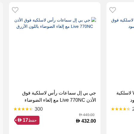
سماعات سوني WH-1000XM5 لاسلكية
جي بي إل سماعات رأس لاسلكية فوق
د
الأذن Live 770NC مع إلغاء الضوضاء
باللون الأزرق
300
449.00
D
D
17
حفظ
D
432.00