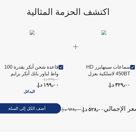
اكتشف الحزمة المثالية
سماعات سينهايزر HD
قاعدة شحن أنكر بقدرة 100
450BT لاسلكية بعزل
واط لباور بانك أنكر برايم
٢٩٩٫٠٠ د.إ.‏
الضوضاء – أسود
سوداء
٣٢٩٫٠٠ د.إ.‏
١٩٩٫٠٠ د.إ.‏
البدائل
عر الإجمالي
أضف الكل إلى السلة
٥٢٨٫٠٠ د.إ.‏
٦٢٨٫٠٠ د.إ.‏