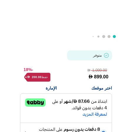
متوفر
-18%
1,099.00
D
D
899.00
حفظ
200.00
D
اختر موقعك
الإمارة