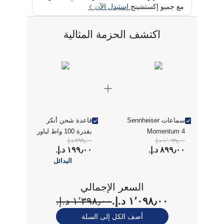
مع جمبو إكستشينج
استبدل الآن
اكتشف الحزمة المثالية
سماعات Sennheiser
قاعدة شحن أنكر
Momentum 4
بقدرة 100 واط لباور
١٬٠٩٩٫٠٠ د.إ.‏
٢٩٩٫٠٠ د.إ.‏
اللاسلكية فوق الأذن -
بانك أنكر برايم
٨٩٩٫٠٠ د.إ.‏
١٩٩٫٠٠ د.إ.‏
أسود
سوداء
البدائل
السعر الإجمالي
١٬٠٩٨٫٠٠ د.إ.‏
١٬٣٩٨٫٠٠ د.إ.‏
أضف الكل إلى السلة