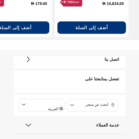
حفظ
ح
765
D
179.00
10,834.00
D
D
أضف إلى السلة
أضف إلى السلة
اتصل بنا
تفضل بمتابعتنا على
ابحث عن متجر
العربية
خدمة العملاء