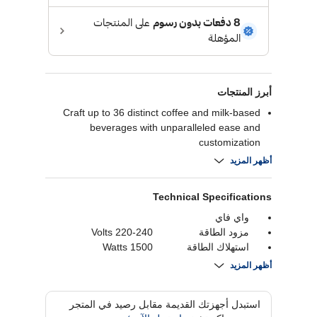
أبرز المنتجات
Craft up to 36 distinct coffee and milk-based
beverages with unparalleled ease and
customization
The 6.8-inch i-Select full-touch display provides
أظهر المزيد
an intuitive and visually appealing interface for
selecting and personalizing your drinks
Technical Specifications
Achieve perfect coffee every time with
BaristaMode, offering precise control over
واي فاي
brewing parameters like strength, grind, and
مزود الطاقة
220-240 Volts
temperature
استهلاك الطاقة
1500 Watts
Enjoy ultimate convenience with Home
شاشة لمسية
YES
أظهر المزيد
Connect, allowing you to control your coffee
سعة خزان المياه
2.3 Liters
machine remotely via your smartphone
استبدل أجهزتك القديمة مقابل رصيد في المتجر
Maintain pristine hygiene effortlessly with the