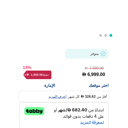
متوفر
-13%
7,999.00
D
D
6,999.00
حفظ
1,000.00
D
اختر موقعك
الإمارة
أقل من
326.62
كل شهر.
اعرف المزيد
D