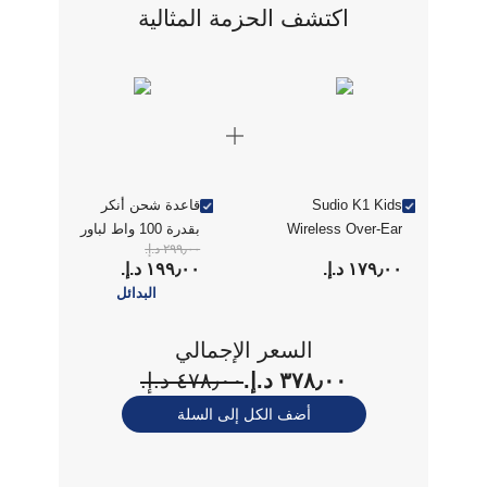
اكتشف الحزمة المثالية
Sudio K1 Kids
قاعدة شحن أنكر
Wireless Over-Ear
بقدرة 100 واط لباور
٢٩٩٫٠٠ د.إ.‏
Headphones -
بانك أنكر برايم
١٧٩٫٠٠ د.إ.‏
١٩٩٫٠٠ د.إ.‏
Purple (K1PUR)
سوداء
البدائل
السعر الإجمالي
٣٧٨٫٠٠ د.إ.‏
٤٧٨٫٠٠ د.إ.‏
أضف الكل إلى السلة