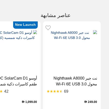
عناصر مشابهة
New Launch
نت جير Nighthawk A8000
أوسو C SolarCam D1
محول Wi-Fi 6E USB 3.0
طقم كاميرات ذكية شم
(كاميرتان)
42
69
1,099.00
249.00
D
D