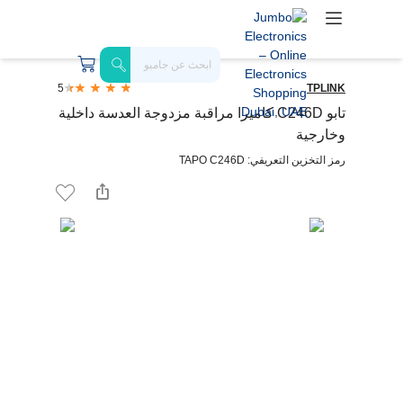
5
TPLINK
تابو C246D كاميرا مراقبة مزدوجة العدسة داخلية
وخارجية
رمز التخزين التعريفي: TAPO C246D