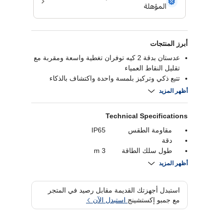
أبرز المنتجات
عدستان بدقة 2 كيه توفران تغطية واسعة ومقربة مع
تقليل النقاط العمياء
تتبع ذكي وتركيز بلمسة واحدة واكتشاف بالذكاء
الاصطناعي للمراقبة الفورية
أظهر المزيد
تصميم مقاوم للطقس بمعيار آي بي 65 للاستخدام
الداخلي والخارجي
Technical Specifications
صوت ثنائي الاتجاه ورؤية ليلية وتخزين محلي أو
سحابي
مقاومة الطقس
IP65
دقة
طول سلك الطاقة
3 m
تصنيف مقاومة الماء
IP65
أظهر المزيد
الاتصال
WiFi
واجهة الفيديو
Wi-Fi (2.4 GHz)
استبدل أجهزتك القديمة مقابل رصيد في المتجر
نوع الاستشعار
CMOS Starlight
مع جمبو إكستشينج
استبدل الآن
Sensor
كشف الحركة
اكتشاف مدعوم بالذكاء