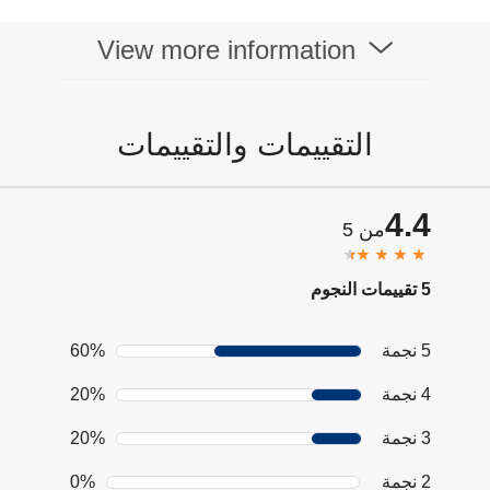
الاصطناعي
تكنولوجيا الصوت
View more information
الرؤية الليلية
إضاءة LED بالأشعة
تحت الحمراء 850
نانومتر بمدى يصل إلى
40 قدمًا / 12 مترًا.
التقييمات والتقييمات
4.4
من 5
5 تقييمات النجوم
5 نجمة
60%
4 نجمة
20%
3 نجمة
20%
2 نجمة
0%