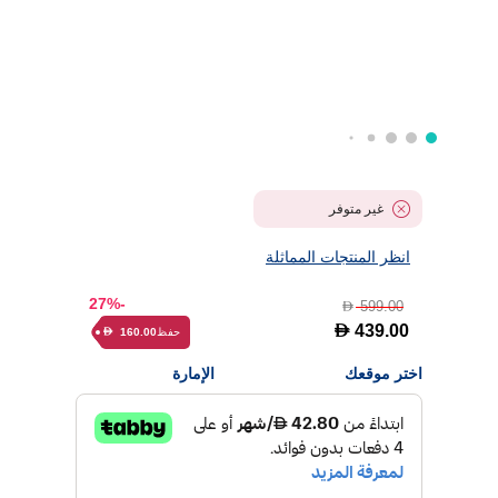
غير متوفر
انظر المنتجات المماثلة
-27%
599.00
D
D
439.00
حفظ
160.00
D
اختر موقعك
الإمارة