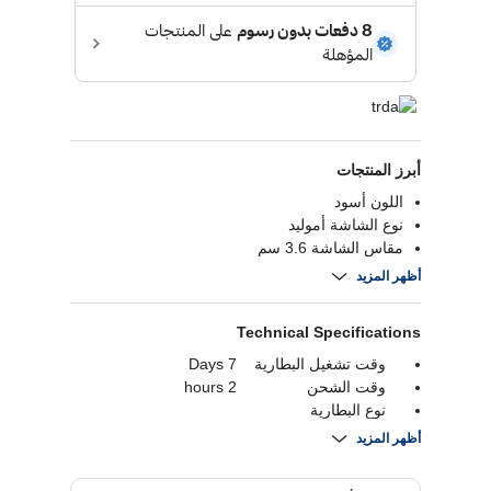
أبرز المنتجات
اللون أسود
نوع الشاشة أموليد
مقاس الشاشة 3.6 سم
الدقة 466 في 466
أظهر المزيد
Technical Specifications
وقت تشغيل البطارية
7 Days
وقت الشحن
2 hours
نوع البطارية
بلوتوث
Bluetooth 5.3
أظهر المزيد
دقة
قدرة البطارية
350 mAh