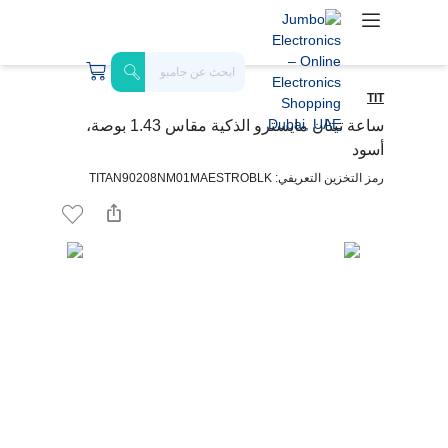
TIT
ساعة تيتان مايسترو الذكية مقاس 1.43 بوصة،
أسود
رمز التخزين التعريفي: TITAN90208NM01MAESTROBLK