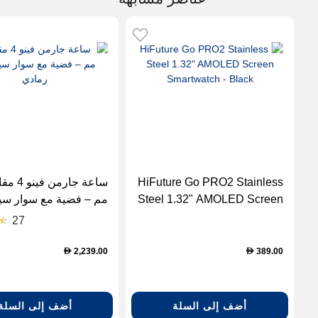
HiFuture Go PRO2 Stainless
Steel 1.32" AMOLED Screen
مم – فضية مع سوار سي
Smartwatch - Black
رمادي
27
2,239.00
389.00
D
D
أضف إلى السلة
أضف إلى السلة