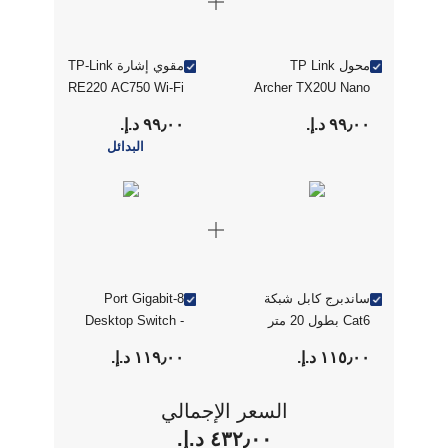
محول TP Link
مقوي إشارة TP-Link
RE220 AC750 Wi-Fi
Archer TX20U Nano
Wi Fi 6 USB
٩٩٫٠٠ د.إ.‏
٩٩٫٠٠ د.إ.‏
البدائل
ساندبرج كابل شبكة
8-Port Gigabit
Cat6 بطول 20 متر
Desktop Switch -
Tp-Link (TL-SG108)
١١٥٫٠٠ د.إ.‏
١١٩٫٠٠ د.إ.‏
السعر الإجمالي
٤٣٢٫٠٠ د.إ.‏