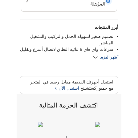
أبرز المنتجات
تصميم صغير لسهولة الحمل والتركيب والتشغيل
المباشر
سرعات واي فاي 6 ثنائية النطاق لاتصال أسرع وتقليل
التأخير
أظهر المزيد
متوافق مع معايير واي فاي السابقة
تشفير دبليو بي إيه 3 يضمن اتصالا آمنا
استبدل أجهزتك القديمة مقابل رصيد في المتجر
مع جمبو إكستشينج
استبدل الآن
اكتشف الحزمة المثالية