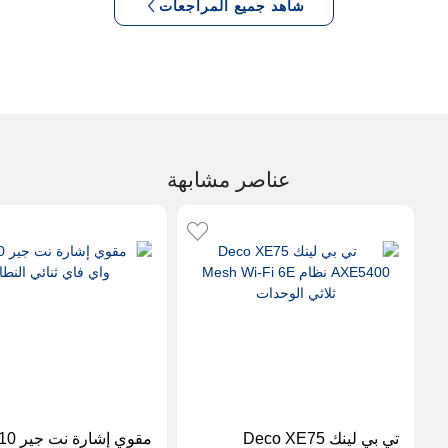
شاهد جميع المراجعات
عناصر مشابهة
تي بي لينك Deco XE75
مقوي إش