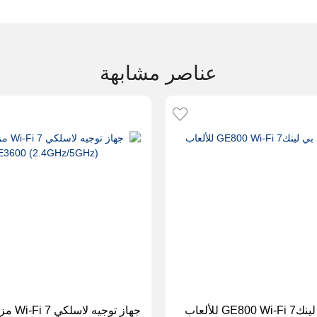
عناصر مشابهة
GE للألعاب
جهاز توجي