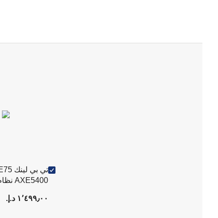
تي بي ل
6E ثلاثي الوحدات
١٬٤٩٩٫٠٠ د.إ.‏