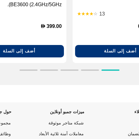
BE3600 (2.4GHz/5GHz).
13
D
399.00
أضف إلى السلة
أضف إلى السلة
اء
ميزات جمبو أونلاين
حول جم
شبكة متاجر موثوقة
مجموع
لضمان
معاملات آمنة ثلاثية الأبعاد
وظائف