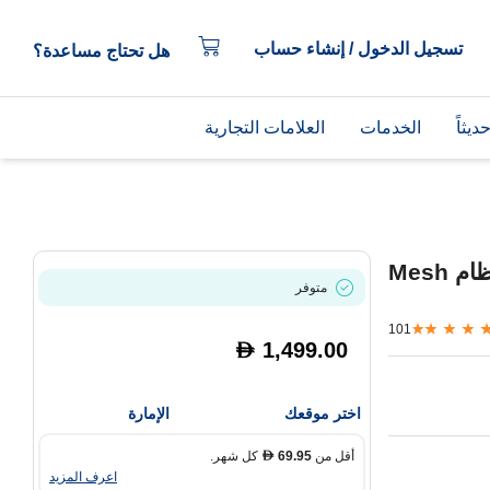
تسجيل الدخول / إنشاء حساب
هل تحتاج مساعدة؟
يثاً
الخدمات
العلامات التجارية
تي بي لينك Deco XE75 AXE5400 نظام Mesh
متوفر
101
1,499.00
D
اختر موقعك
الإمارة
أقل من
69.95
كل شهر.
D
اعرف المزيد