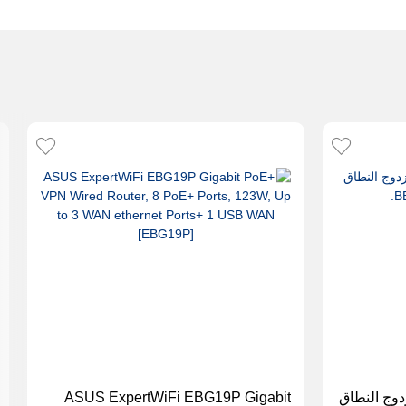
ه لاسلكي Wi-Fi 7 مزدوج النطاق
ASUS ExpertWiFi EBG19P Gigabit