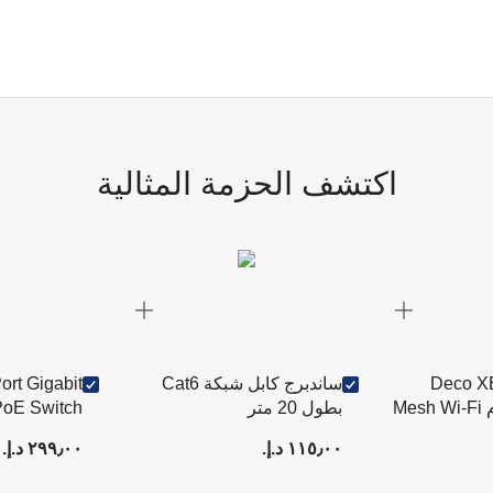
اكتشف الحزمة المثالية
ينك Deco XE75
ساندبرج كابل شبكة Cat6
ort Gigabit
AXE5400 نظام Mesh Wi-Fi
بطول 20 متر
PoE Switch
١١٥٫٠٠ د.إ.‏
٢٩٩٫٠٠ د.إ.‏