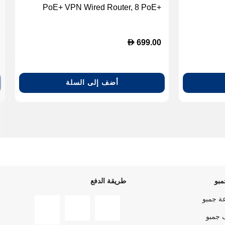
PoE+ VPN Wired Router, 8 PoE+
Ports, 123W, Up to 3 WAN ethernet
Ports+ 1 USB WAN [EBG19P]
D
699.00
أضف إلى السلة
بو
طريقة الدفع
ة جمبو
 جمبو