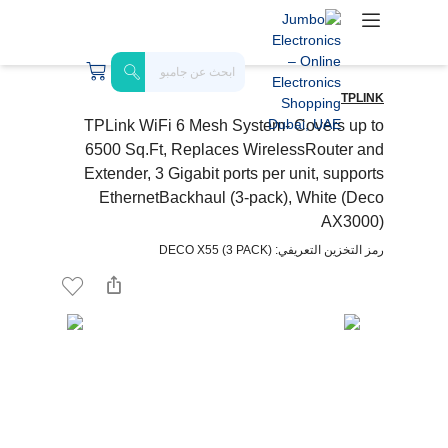
TPLINK
TPLink WiFi 6 Mesh System- Covers up to
6500 Sq.Ft, Replaces WirelessRouter and
Extender, 3 Gigabit ports per unit, supports
EthernetBackhaul (3-pack), White (Deco
AX3000)
رمز التخزين التعريفي: DECO X55 (3 PACK)