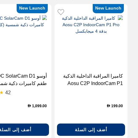
New Launch
New Launch
كاميرا المراقبة الداخلية الذكية
أوسو C SolarCam D1
Aosu C2P IndoorCam P1
طقم كاميرات ذكية شم
Pro بدقة 4 ميجابكسل
(كاميرتان)
42
1,099.00
199.00
D
D
أضف إلى السلة
أضف إلى السلة