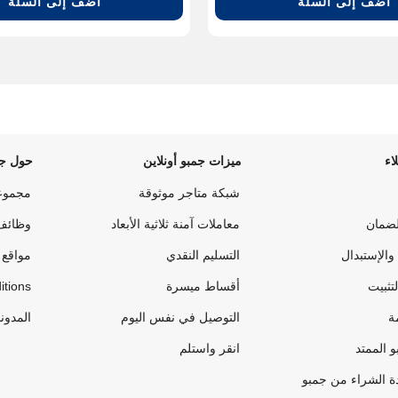
أضف إلى السلة
أضف إلى السلة
اء
ميزات جمبو أونلاين
حول جم
شبكة متاجر موثوقة
مجموع
لضمان
معاملات آمنة ثلاثية الأبعاد
وظائف
والإستبدال
التسليم النقدي
مواقع 
لتثبيت
أقساط ميسرة
itions
ة
التوصيل في نفس اليوم
المدون
 الممتد
انقر واستلم
ة الشراء من جمبو