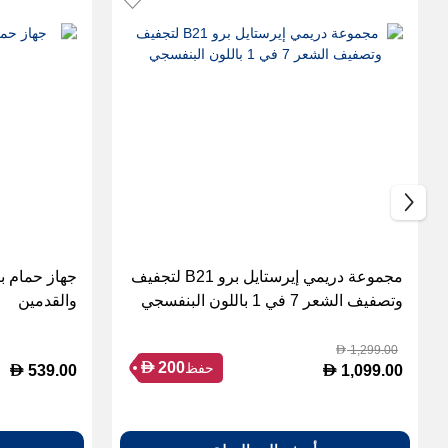
مجموعة دريمي إيرستايل برو B21 لتجفيف
وتصفيف الشعر 7 في 1 باللون البنفسجي
والقدمين
1,299.00
D
D
200
حفظ
D
D
539.00
1,099.00