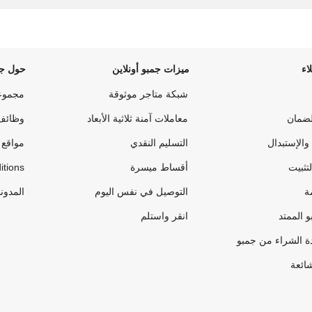
اء
ميزات جمبو أونلاين
حول جم
شبكة متاجر موثوقة
مجموع
لضمان
معاملات آمنة ثلاثية الأبعاد
وظائف
والإستبدال
التسليم النقدي
مواقع 
لتثبيت
أقساط ميسرة
itions
ة
التوصيل في نفس اليوم
المدون
 الممتد
انقر واستلم
ة الشراء من جمبو
شائعة