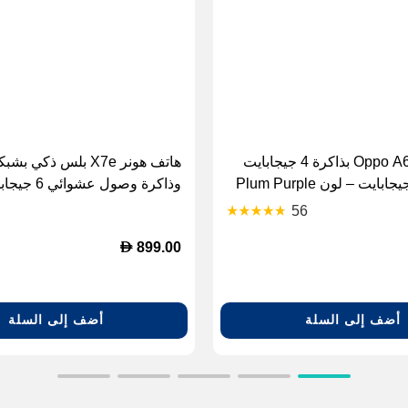
هاتف Oppo A6X 4G بذاكرة 4 جيجابايت
وذاكرة وصول عش
مخملي، 128 جيجابايت
56
D
899.00
أضف إلى السلة
أضف إلى السلة