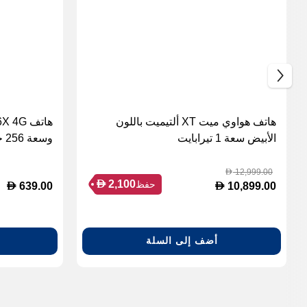
هاتف هواوي ميت XT ألتيميت باللون
الأبيض سعة 1 تيرابايت
وسعة 256 جيجابايت – لون Plum Purple
12,999.00
D
D
2,100
حفظ
D
D
639.00
10,899.00
أضف إلى السلة