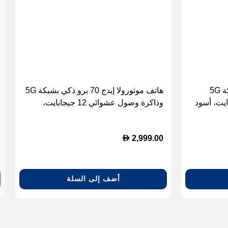
هاتف هونر X7e بلس ذكي بشبكة 5G
هاتف موتورولا إيدج 70 برو ذكي بشبكة 5G
وائي 6 جيجابايت، أسود
وذاكرة وصول عشوائي 12 جيجابايت،
بانتون أبيض زنبقي، 512 جيجابايت
D
2,999.00
أضف إلى السلة