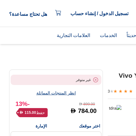
تسجيل الدخول / إنشاء حساب
هل تحتاج مساعدة؟
يثاً
الخدمات
العلامات التجارية
Vivo 
غير متوفر
3
انظر المنتجات المماثلة
-13%
899.00
D
784.00
D
حفظ
115.00
D
اختر موقعك
الإمارة